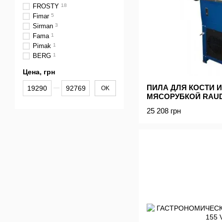
FROSTY
18
Fimar
5
Sirman
3
Fama
1
Pimak
1
BERG
1
Цена, грн
От Цена, грн
До Цена, грн
ПИЛА ДЛЯ КОСТИ И
OK
МЯСОРУБКОЙ RAUD
25 208 грн