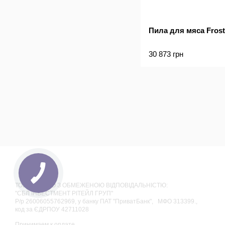
Пила для мяса Fros
30 873 грн
ТОВАРИСТВО З ОБМЕЖЕНОЮ ВІДПОВІДАЛЬНІСТЮ:
"СБЛ ІНВЕСТМЕНТ РІТЕЙЛ ГРУП"
Р/р 26006055762969, у банку ПАТ "ПриватБанк", МФО 313399.,
код за ЄДРПОУ 42711028
Принимаем к оплате