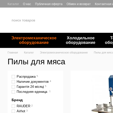
Перейти к основному контенту
Каталог
О нас
Публичная оферта
Обмен и возврат
Контактная
Электромеханическое
Холодильное
Т
оборудование
оборудование
обо
Главная
Каталог
Электромеханическое оборудование
Пилы для мяс
Пилы для мяса
Распродажа
5
Наличие документов
4
Гарантія 24 місяці
5
Последняя еденица
1
Бренд
RAUDER
2
Airhot
3