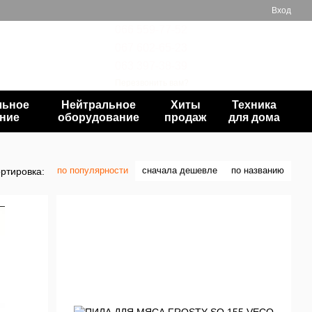
Вход
066 559-77-52
067 602-65-23
Мой заказ
063 397-38-39
Перезвонить вам?
льное
Нейтральное
Хиты
Техника
ние
оборудование
продаж
для дома
по популярности
сначала дешевле
по названию
ртировка: