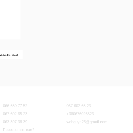
азать все
Контактная информация
066 559-77-52
067 602-65-23
067 602-65-23
+380676026523
063 397-38-39
webguys25@gmail.com
Перезвонить вам?