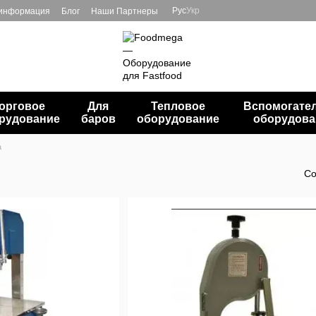
Рус
Укр
 информация
Блог
Наши Партнеры
орговое
Для
Тепловое
Вспомогате
рудование
баров
оборудование
оборудова
а
Со