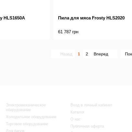
ty HLS1650A
Пила для мяса Frosty HLS2020
61 787 грн
Назад
1
2
Вперед
Пок
Каталог
Клиентам
Электромеханическое
Вход в личный кабинет
оборудование
Каталог
Холодильное оборудование
О нас
Торговое оборудование
Публичная оферта
Для баров