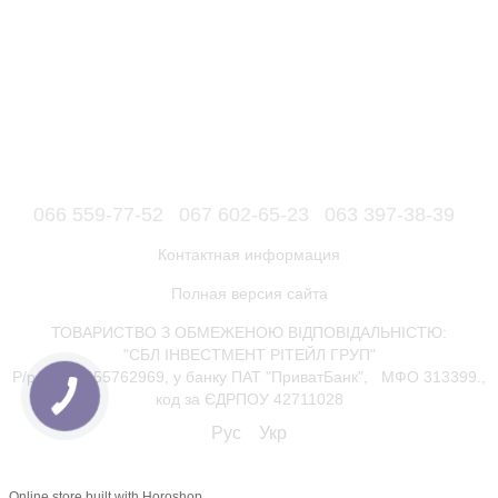
066 559-77-52
067 602-65-23
063 397-38-39
Контактная информация
Полная версия сайта
ТОВАРИСТВО З ОБМЕЖЕНОЮ ВІДПОВІДАЛЬНІСТЮ:
"СБЛ ІНВЕСТМЕНТ РІТЕЙЛ ГРУП"
Р/р 26006055762969, у банку ПАТ "ПриватБанк", МФО 313399.,
код за ЄДРПОУ 42711028
Рус
Укр
Online store built with Horoshop