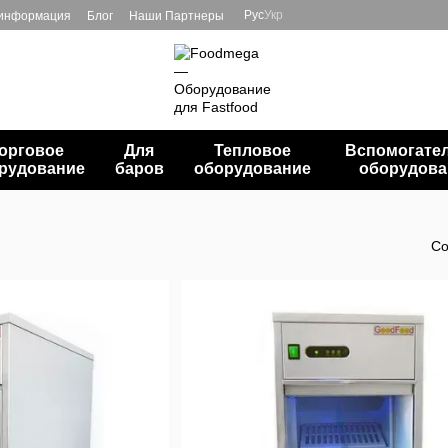
Рус
Укр
 информация
Блог
Наши Партнеры
орговое
Для
Тепловое
Вспомогате
рудование
баров
оборудование
оборудова
Со