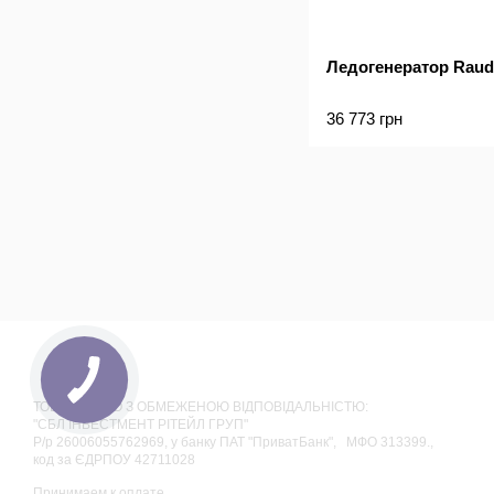
Ледогенератор Raud
36 773 грн
ТОВАРИСТВО З ОБМЕЖЕНОЮ ВІДПОВІДАЛЬНІСТЮ:
"СБЛ ІНВЕСТМЕНТ РІТЕЙЛ ГРУП"
Р/р 26006055762969, у банку ПАТ "ПриватБанк", МФО 313399.,
код за ЄДРПОУ 42711028
Принимаем к оплате