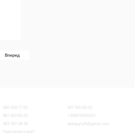
Вперед
Контактная информация
066 559-77-52
067 602-65-23
067 602-65-23
+380676026523
063 397-38-39
webguys25@gmail.com
Перезвонить вам?