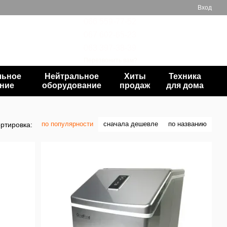
Вход
066 559-77-52
067 602-65-23
Мой заказ
063 397-38-39
Перезвонить вам?
льное
Нейтральное
Хиты
Техника
ние
оборудование
продаж
для дома
по популярности
сначала дешевле
по названию
ртировка: