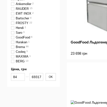
Ankemoller
2
RAUDER
15
EWT INOX
2
Bartscher
4
FROSTY
22
Hendi
2
Saro
3
GoodFood
6
GoodFood Льдогене
Hurakan
1
Brema
96
Cooleq
3
23 698 грн
MAXIMA
1
BERG
13
Цена, грн
От Цена, грн
До Цена, грн
OK