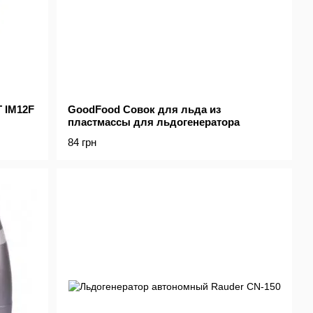
 IM12F
GoodFood Cовок для льда из
пластмасcы для льдогенератора
84 грн