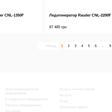
er CNL-1350F
Ледогенератор Rauder CNL-2200F
87 485 грн
Назад
1
2
3
4
5
6
...
9
Каталог
Клиентам
Электромеханическое
Вход в личный кабинет
оборудование
Каталог
Холодильное оборудование
О нас
Торговое оборудование
Публичная оферта
Для баров