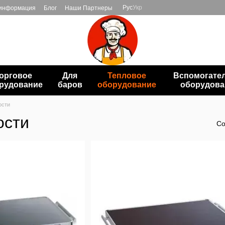
Рус
Укр
 информация
Блог
Наши Партнеры
орговое
Для
Тепловое
Вспомогате
рудование
баров
оборудование
оборудова
ости
ости
Со