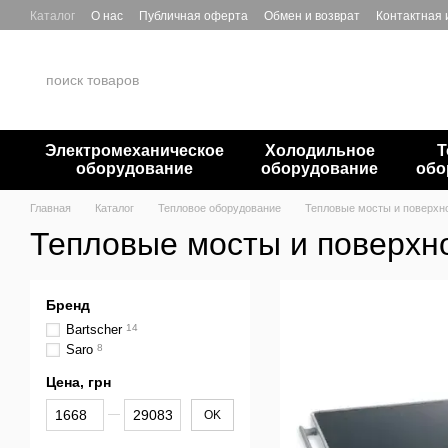
Перейти к основному контенту
Каталог
О нас
Публичная оферта
Обмен и возврат
Контактная
Электромеханическое
Холодильное
Т
оборудование
оборудование
обо
Главная
Каталог
Тепловое оборудование
Тепловые мосты и поверхн
Тепловые мосты и поверхн
Бренд
Bartscher
14
Saro
8
Цена, грн
От Цена, грн
До Цена, грн
OK