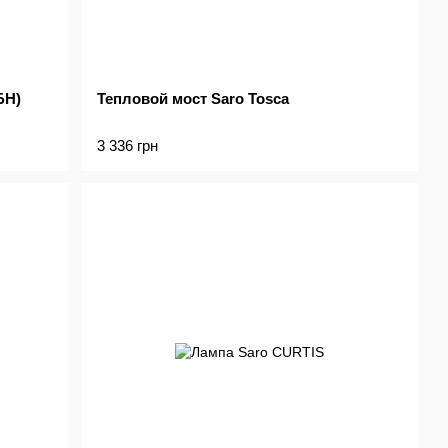
БН)
Тепловой мост Saro Tosca
3 336 грн