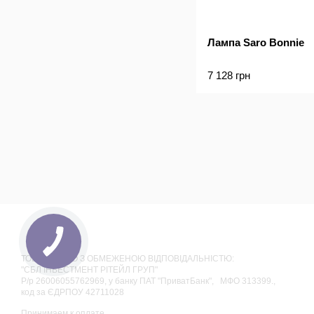
Лампа Saro Bonnie
7 128 грн
ТОВАРИСТВО З ОБМЕЖЕНОЮ ВІДПОВІДАЛЬНІСТЮ:
"СБЛ ІНВЕСТМЕНТ РІТЕЙЛ ГРУП"
Р/р 26006055762969, у банку ПАТ "ПриватБанк", МФО 313399.,
код за ЄДРПОУ 42711028
Принимаем к оплате