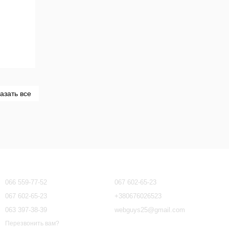
азать все
Контактная информация
066 559-77-52
067 602-65-23
067 602-65-23
+380676026523
063 397-38-39
webguys25@gmail.com
Перезвонить вам?