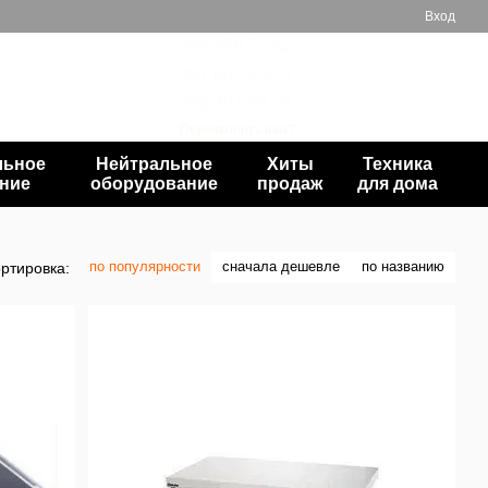
Вход
066 559-77-52
067 602-65-23
Мой заказ
063 397-38-39
Перезвонить вам?
льное
Нейтральное
Хиты
Техника
ние
оборудование
продаж
для дома
по популярности
сначала дешевле
по названию
ртировка: