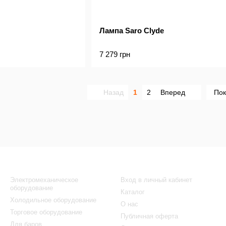
Лампа Saro Clyde
7 279 грн
Назад
1
2
Вперед
Пок
Каталог
Клиентам
Электромеханическое
Вход в личный кабинет
оборудование
Каталог
Холодильное оборудование
О нас
Торговое оборудование
Публичная оферта
Для баров