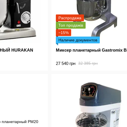
Распродажа
Топ продажів
−15%
Наличие документов
РНЫЙ HURAKAN
Миксер планетарный Gastromix 
27 540 грн
32 385 грн