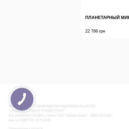
ПЛАНЕТАРНЫЙ МИК
22 786 грн
ТОВАРИСТВО З ОБМЕЖЕНОЮ ВІДПОВІДАЛЬНІСТЮ:
"СБЛ ІНВЕСТМЕНТ РІТЕЙЛ ГРУП"
Р/р 26006055762969, у банку ПАТ "ПриватБанк", МФО 313399.,
код за ЄДРПОУ 42711028
Принимаем к оплате