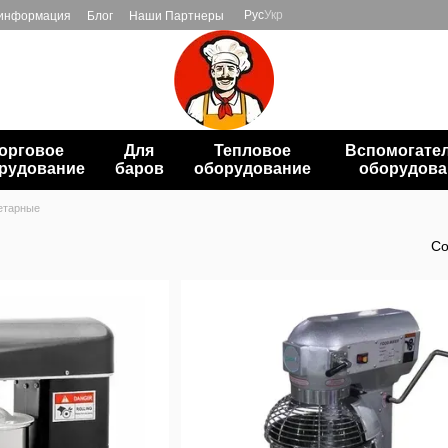
Рус
Укр
 информация
Блог
Наши Партнеры
орговое
Для
Тепловое
Вспомогате
рудование
баров
оборудование
оборудова
етарные
Со