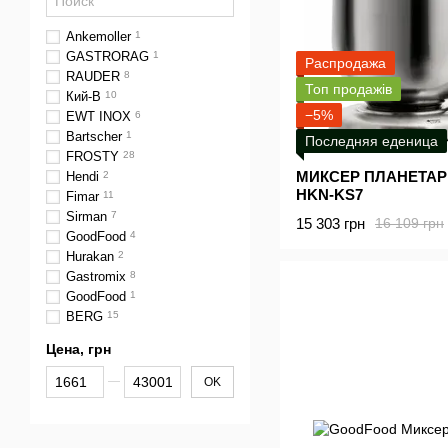
Ankemoller
1
GASTRORAG
1
Распродажа
RAUDER
8
Топ продажів
Кий-В
10
−5%
EWT INOX
6
Bartscher
1
Последняя еденица
FROSTY
28
МИКСЕР ПЛАНЕТА
Hendi
2
HKN-KS7
Fimar
11
Sirman
7
15 303 грн
16 109 грн
GoodFood
4
Hurakan
2
Gastromix
8
GoodFood
1
BERG
15
Цена, грн
От Цена, грн
До Цена, грн
OK