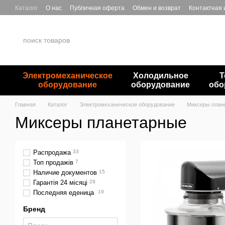
Перейти к основному контенту
Каталог
О нас
Публичная оферта
Обмен и возврат
Контактная
Электромеханическое
Холодильное
Т
оборудование
оборудование
обо
Главная
Каталог
Электромеханическое оборудование
Миксеры план
Миксеры планетарные
Распродажа
33
Топ продажів
7
Наличие документов
15
Гарантія 24 місяці
29
Последняя еденица
19
Бренд