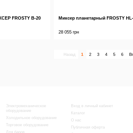
СЕР FROSTY B-20
Миксер планетарный FROSTY HL
28 055 грн
Назад
1
2
3
4
5
6
В
Каталог
Клиентам
Электромеханическое
Вход в личный кабинет
оборудование
Каталог
Холодильное оборудование
О нас
Торговое оборудование
Публичная оферта
Для баров