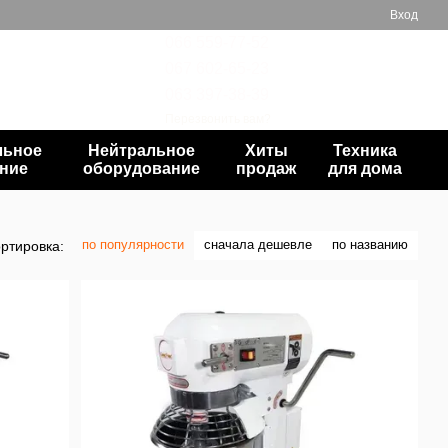
Вход
066 559-77-52
067 602-65-23
Мой заказ
063 397-38-39
Перезвонить вам?
льное
Нейтральное
Хиты
Техника
ние
оборудование
продаж
для дома
по популярности
сначала дешевле
по названию
ртировка: