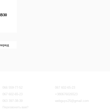
-B30
перед
Контактная информация
066 559-77-52
067 602-65-23
067 602-65-23
+380676026523
063 397-38-39
webguys25@gmail.com
Перезвонить вам?