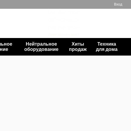
Вход
066 559-77-52
067 602-65-23
Мой заказ
063 397-38-39
Перезвонить вам?
льное
Нейтральное
Хиты
Техника
ние
оборудование
продаж
для дома