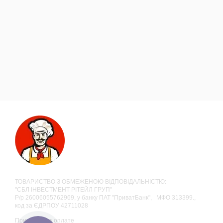
ТОВАРИСТВО З ОБМЕЖЕНОЮ ВІДПОВІДАЛЬНІСТЮ:
"СБЛ ІНВЕСТМЕНТ РІТЕЙЛ ГРУП"
Р/р 26006055762969, у банку ПАТ "ПриватБанк", МФО 313399.,
код за ЄДРПОУ 42711028
Принимаем к оплате