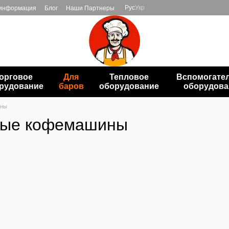
Рус
Укр
 информация
Блог
Наши Партнеры
орговое
Для
Тепловое
Вспомогате
рудование
баров
оборудование
оборудова
ины
вые кофемашины