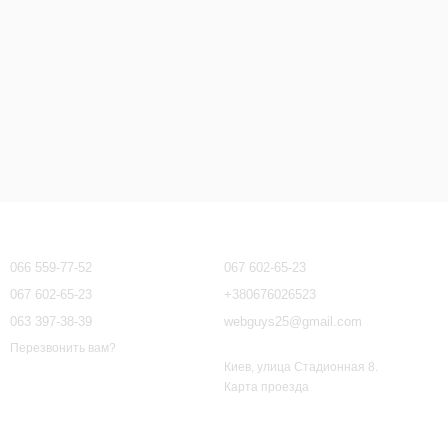
Контактная информация
066 559-77-52
067 602-65-23
067 602-65-23
+380676026523
063 397-38-39
webguys25@gmail.com
Перезвонить вам?
Киев, улица Стадионная 8.
Карта проезда