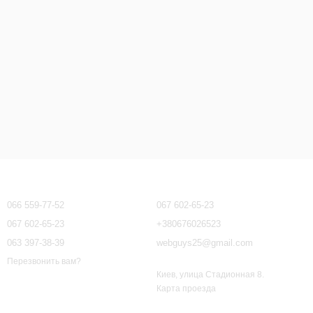
Контактная информация
066 559-77-52
067 602-65-23
067 602-65-23
+380676026523
063 397-38-39
webguys25@gmail.com
Перезвонить вам?
Киев, улица Стадионная 8.
Карта проезда