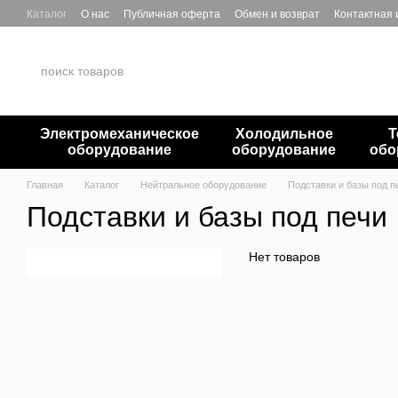
Перейти к основному контенту
Каталог
О нас
Публичная оферта
Обмен и возврат
Контактная
Электромеханическое
Холодильное
Т
оборудование
оборудование
обо
Главная
Каталог
Нейтральное оборудование
Подставки и базы под п
Подставки и базы под печи
Нет товаров