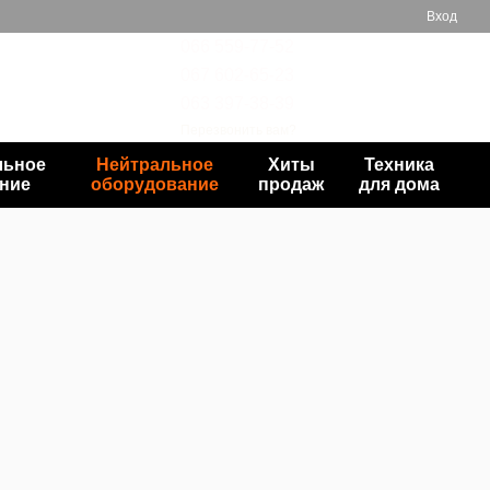
Вход
066 559-77-52
067 602-65-23
Мой заказ
063 397-38-39
Перезвонить вам?
льное
Нейтральное
Хиты
Техника
ние
оборудование
продаж
для дома