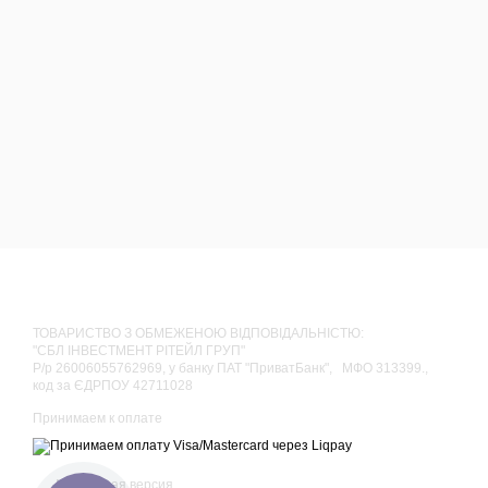
ТОВАРИСТВО З ОБМЕЖЕНОЮ ВІДПОВІДАЛЬНІСТЮ:
"СБЛ ІНВЕСТМЕНТ РІТЕЙЛ ГРУП"
Р/р 26006055762969, у банку ПАТ "ПриватБанк", МФО 313399.,
код за ЄДРПОУ 42711028
Принимаем к оплате
Мобильная версия