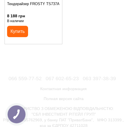
Тендерайзер FROSTY TS737A
8 188 грн
В наличии
Купить
066 559-77-52
067 602-65-23
063 397-38-39
Контактная информация
Полная версия сайта
ТОВАРИСТВО З ОБМЕЖЕНОЮ ВІДПОВІДАЛЬНІСТЮ:
"СБЛ ІНВЕСТМЕНТ РІТЕЙЛ ГРУП"
Р/р 26006055762969, у банку ПАТ "ПриватБанк", МФО 313399.,
код за ЄДРПОУ 42711028