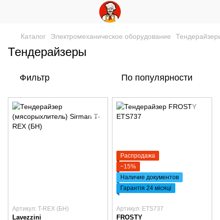
Каталог
Электромеханическое оборудование
Тендерайзер
Тендерайзеры
Фильтр
По популярности
Распродажа
−15%
Наличие документов
Гарантія 24 місяці
Артикул: T-REX (БН)
Артикул: ETS737
Lavezzini
FROSTY