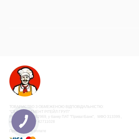
ТОВАРИСТВО З ОБМЕЖЕНОЮ ВІДПОВІДАЛЬНІСТЮ:
"СБЛ ІНВЕСТМЕНТ РІТЕЙЛ ГРУП"
Р/р 26006055762969, у банку ПАТ "ПриватБанк", МФО 313399.,
код за ЄДРПОУ 42711028
Принимаем к оплате