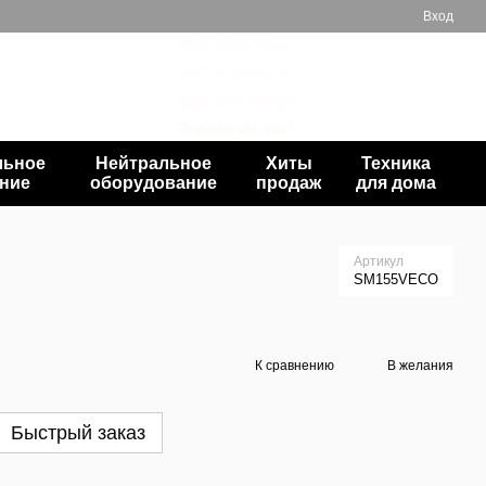
Вход
066 559-77-52
067 602-65-23
Мой заказ
063 397-38-39
Перезвонить вам?
льное
Нейтральное
Хиты
Техника
ние
оборудование
продаж
для дома
Артикул
SM155VECO
К сравнению
В желания
Быстрый заказ