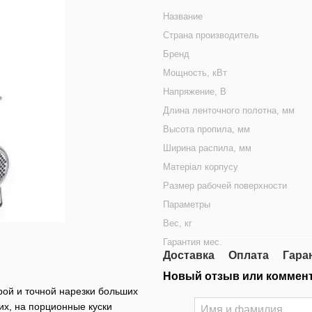
Название
Страна производитель
Бренд
Мощность, кВт
Напряжение, В
Длина ленточного полотна, мм
Высота пропила, мм
Ширина распила, мм
Матеріал корпусу
Размер рабочей поверхности
Параметры
Вес, кг
Гарантия мес.
Доставка
Оплата
Гара
Новый отзыв или коммен
ой и точной нарезки больших
их, на порционные куски