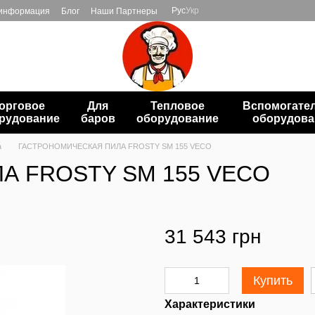
Рус
Укр
 информация
Блог
Наши Партнеры
орговое
Для
Тепловое
Вспомогате
рудование
баров
оборудование
оборудова
а
ГАСТРОНОМИЧЕСКАЯ ПИЛА FROSTY SM 155 VECO
А FROSTY SM 155 VECO
31 543 грн
Купить
Характеристики