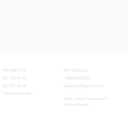
Контактная информация
066 559-77-52
067 602-65-23
067 602-65-23
+380676026523
063 397-38-39
webguys25@gmail.com
Перезвонить вам?
Киев, улица Стадионная 8.
Карта проезда