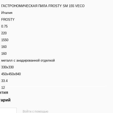
ГАСТРОНОМИЧЕСКАЯ ПИЛА FROSTY SM 155 VECO
Италия
FROSTY
0.75
220
1550
160
160
металл с анадированной отделкой
330х330
450х450х840
33.4
12
нтия
тарий
Войти с помощью