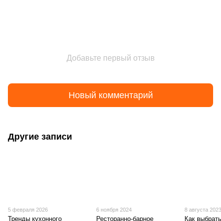
Добавьте первый отзыв
Новый комментарий
Другие записи
5 февраля 2026
6 ноября 2024
8 августа 202
Тренды кухонного
Ресторанно-барное
Как выбрат