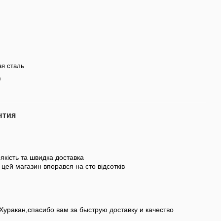
я сталь
0
нтия
якість та швидка доставка
цей магазин впорався на сто відсотків
уракан,спасибо вам за быструю доставку и качество