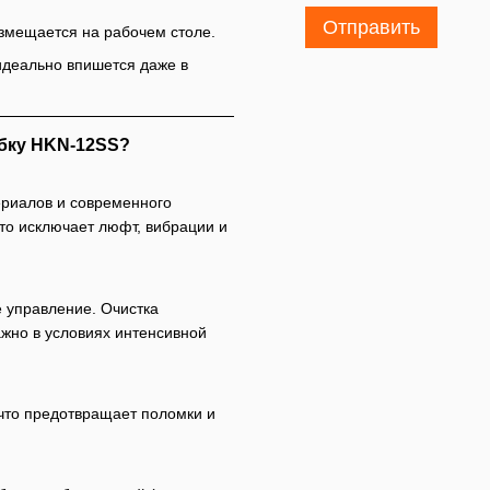
Отправить
размещается на рабочем столе.
идеально впишется даже в
бку HKN-12SS?
риалов и современного
что исключает люфт, вибрации и
е управление. Очистка
ажно в условиях интенсивной
 что предотвращает поломки и