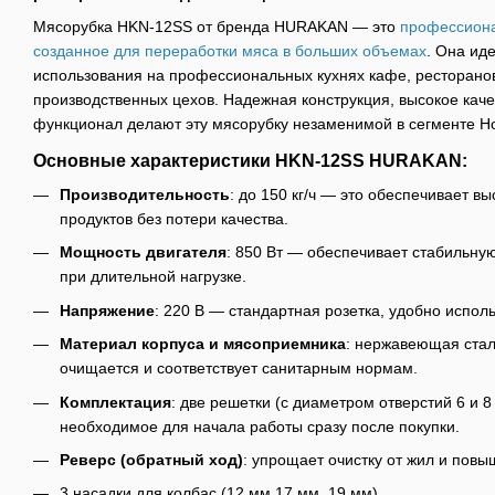
Мясорубка HKN-12SS от бренда HURAKAN — это
профессиона
созданное для переработки мяса в больших объемах
. Она ид
использования на профессиональных кухнях кафе, ресторанов
производственных цехов. Надежная конструкция, высокое кач
функционал делают эту мясорубку незаменимой в сегменте H
Основные характеристики HKN-12SS HURAKAN:
Производительность
: до 150 кг/ч — это обеспечивает в
продуктов без потери качества.
Мощность двигателя
: 850 Вт — обеспечивает стабильну
при длительной нагрузке.
Напряжение
: 220 В — стандартная розетка, удобно испол
Материал корпуса и мясоприемника
: нержавеющая сталь
очищается и соответствует санитарным нормам.
Комплектация
: две решетки (с диаметром отверстий 6 и 8
необходимое для начала работы сразу после покупки.
Реверс (обратный ход)
: упрощает очистку от жил и повы
3 насадки для колбас (12 мм,17 мм, 19 мм)