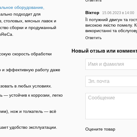
Ответить
льное оборудование,
Віктор
15.06.2023 в 14:00
еально подходит для
Її потужний двигун та го
, столовых, мясных лавок и
високою якістю помелу. К
ество сборки и продуманный
використанні та обслуго
oReCa.
Ответить
Новый отзыв или коммен
ысокую скорость обработки
ю и эффективную работу даже
ьзовать в любых условиях.
 — устойчив к коррозии, легко
 мм), нож и толкатель — всё
шает удобство эксплуатации.
Оцените товар