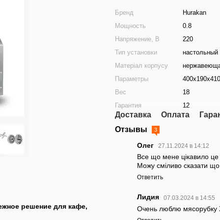
Бренд
Hurakan
Мощность
0.8
Напряжение, В
220
Тип установки
настольный
Матеріал корпусу
нержавеюща
Параметры
400x190x41
Вес
18
Гарантия
12
Доставка
Оплата
Гара
Отзывы
3
Олег
27.11.2024 в 14:12
Все що мене цікавило це 
Можу сміливо сказати що 
Ответить
Лидия
07.03.2024 в 14:55
жное решение для кафе,
Очень люблю мясорубку Х