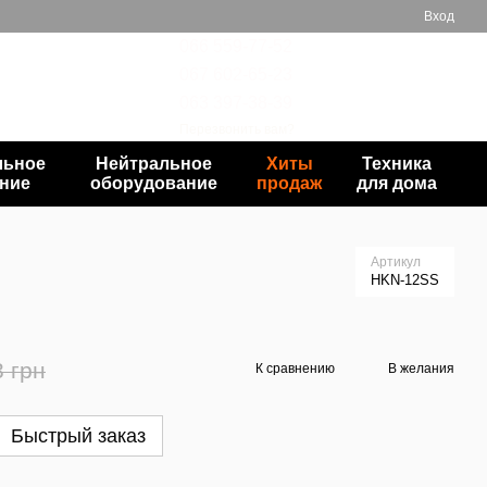
Вход
066 559-77-52
067 602-65-23
Мой заказ
063 397-38-39
Перезвонить вам?
льное
Нейтральное
Хиты
Техника
ние
оборудование
продаж
для дома
Артикул
HKN-12SS
3 грн
К сравнению
В желания
Быстрый заказ