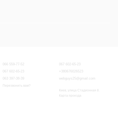
Контактная информация
066 559-77-52
067 602-65-23
067 602-65-23
+380676026523
063 397-38-39
webguys25@gmail.com
Перезвонить вам?
Киев, улица Стадионная 8.
Карта проезда