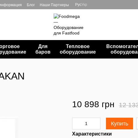
Рус
Укр
 информация
Блог
Наши Партнеры
орговое
Для
Тепловое
Вспомогате
рудование
баров
оборудование
оборудова
RAKAN
10 898 грн
12 13
Купить
Характеристики