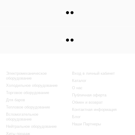
Каталог
Клиентам
Электромеханическое
Вход в личный кабинет
оборудование
Каталог
Холодильное оборудование
О нас
Торговое оборудование
Публичная оферта
Для баров
Обмен и возврат
Тепловое оборудование
Контактная информация
Вспомогательное
Блог
оборудование
Наши Партнеры
Нейтральное оборудование
Хиты продаж