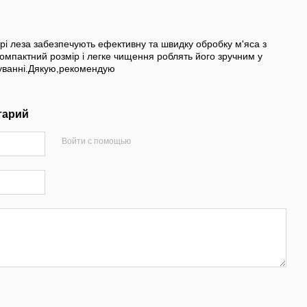
стрі леза забезпечують ефективну та швидку обробку м'яса з
омпактний розмір і легке чищення роблять його зручним у
вуванні.Дякую,рекомендую
тарий
Войти с помощью