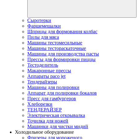
Сыротерки
Фаршемешалки
Шприцы для формования колбас
Пилы для мяса
Машины тестомесильные
Машины тестораскаточные
Машины для производства пасты
Прессы для формировки пиццы
Тестоделитель
Макаронные прессы
Аппараты paco jet
Тендерайзеры
Машины для полировки
Аппарат для полировки бокалов
Пресс для гамбургеров
Хлеборезки
ТЕНДЕРАЙЗЕР
Электрическая открывалка
Точилка для ножей
Машинки для чистки мидий
Холодильное оборудование
Фризеры для мороженого