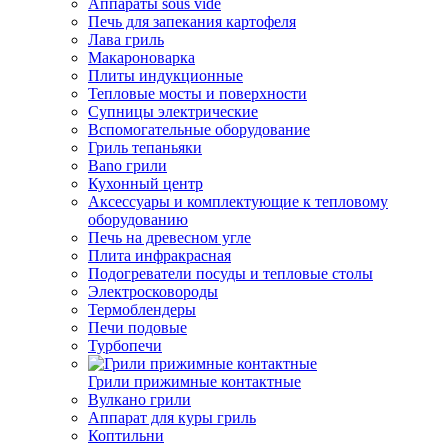
Аппараты sous vide
Печь для запекания картофеля
Лава гриль
Макароноварка
Плиты индукционные
Тепловые мосты и поверхности
Супницы электрические
Вспомогательные оборудование
Гриль тепаньяки
Bano грили
Кухонный центр
Аксессуары и комплектующие к тепловому
оборудованию
Печь на древесном угле
Плита инфракрасная
Подогреватели посуды и тепловые столы
Электросковороды
Термоблендеры
Печи подовые
Турбопечи
Грили прижимные контактные
Вулкано грили
Аппарат для куры гриль
Коптильни