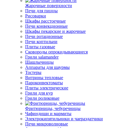
Жарочные поверхности
Печи для пиццы
Рисоварки
Шкафы расстоечные
Печи конвекционные
Шкафы пекарские и жарочные
Печи ротационные
Печи коптильни
Плиты газовые
Сковороды опрокидывающиеся
Грили salamander
Шашлычницы
Аппараты для шаурмы
Тостеры
Витрины тепловые
Пароконвектоматы
Плиты электрические
Грили для кур
Грили роликовые
Фритюрницы, чебуречницы
Чафиндиши и мармиты
Электрокипятильники и чаераздатчики
Печи микроволновые