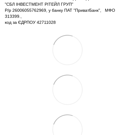
"СБЛ ІНВЕСТМЕНТ РІТЕЙЛ ГРУП"
Р/р 26006055762969, у банку ПАТ "ПриватБанк", МФО
313399.,
код за ЄДРПОУ 42711028