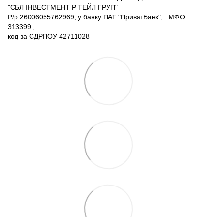
"СБЛ ІНВЕСТМЕНТ РІТЕЙЛ ГРУП"
Р/р 26006055762969, у банку ПАТ "ПриватБанк", МФО
313399.,
код за ЄДРПОУ 42711028