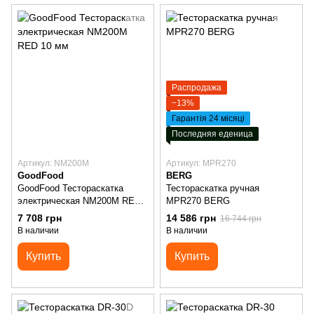
Распродажа
−13%
Гарантія 24 місяці
Последняя еденица
Артикул: NM200M
Артикул: MPR270
GoodFood
BERG
GoodFood Тестораскатка
Тестораскатка ручная
электрическая NM200M RED
MPR270 BERG
10 мм
7 708 грн
14 586 грн
16 744 грн
В наличии
В наличии
Купить
Купить