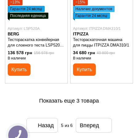
−13%
−15%
Гарантія 24 місяці
Наличие документов
Последняя еденица
Гарантія 24 місяці
Артикул: LSP520A
Артикул: ITPIZZA DMA310/1
BERG
ITPIZZA
Тестораскатка конвейерная
Тестораскаточная машина
для слоеного теста LSP520A
для пиццы ITPIZZA DMA310/1
BERG
136 578 грн
34 680 грн
156 978 грн
40 800 грн
В наличии
В наличии
Купить
Купить
Показать еще 3 товара
Назад
Вперед
5
из 6