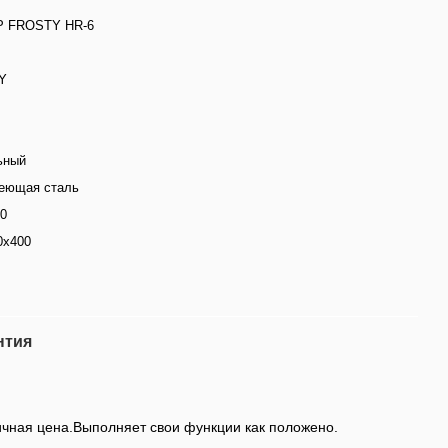
Р FROSTY HR-6
Y
ьный
еющая сталь
00
0х400
нтия
личная цена.Выполняет свои функции как положено.