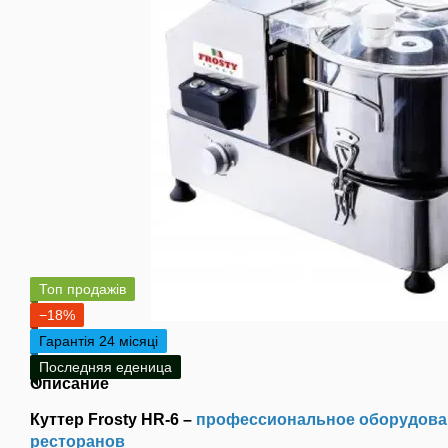
Топ продажів
−18%
Гарантія 24 місяці
Последняя еденица
Описание
Куттер Frosty HR-6 –
профессиональное оборудован
ресторанов