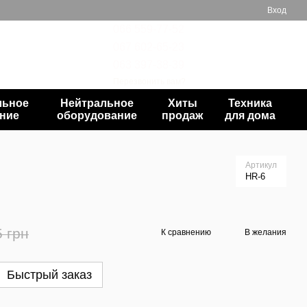
Вход
066 559-77-52
067 602-65-23
Мой заказ
063 397-38-39
Перезвонить вам?
льное
Нейтральное
Хиты
Техника
ние
оборудование
продаж
для дома
Артикул
HR-6
5 грн
К сравнению
В желания
Быстрый заказ