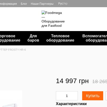
Рус
Укр
 информация
Блог
Наши Партнеры
орговое
Для
Тепловое
Вспомогате
рудование
баров
оборудование
оборудова
УТТЕР FROSTY HR-6
14 997 грн
18 26
Купить
Характеристики