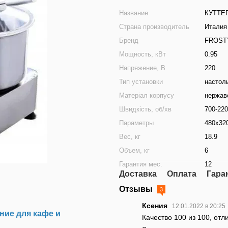
Название
КУТТЕ
Страна производитель
Италия
Бренд
FROST
Мощность, кВт
0.95
Напряжение, В
220
Тип установки
настол
Матеріал корпусу
нержав
Швидкість, об/хв
700-22
Параметры
480х32
Вес, кг
18.9
Объем, кг
6
Гарантия мес.
12
Доставка
Оплата
Гара
Отзывы
3
Ксения
12.01.2022 в 20:25
ие для кафе и
Качество 100 из 100, от