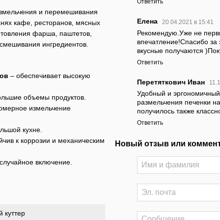
Ответить
 измельчения и перемешивания
Елена
нях кафе, ресторанов, мясных
20.04.2021 в 15:41
Рекомендую.Уже не первы
отовления фарша, паштетов,
впечатление!Спасибо за э
 смешивания ингредиентов.
вкусные получаются )Пок
Ответить
нов
– обеспечивает высокую
Перетяткович Иван
11.
Удобный и эргономичный 
ольшие объемы продуктов.
размельчения печенки на
омерное измельчение
получилось также классн
Ответить
льшой кухне.
йчив к коррозии и механическим
Новый отзыв или коммен
случайное включение.
й куттер