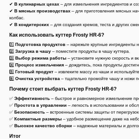
✔
В кулинарных цехах
– для измельчения ингредиентов и со
✔
В мясных производствах
– для приготовления мясных нач
колбас.
✔
В кондитерских
– для создания кремов, теста и других сме
Как использовать куттер Frosty HR-6?
1️⃣
Подготовка продуктов
– нарежьте крупные ингредиенты н
2️⃣
Загрузка в чашу
– поместите продукты в чашу куттера.
3️⃣
Выбор режима работы
– установите нужную скорость и в
4️⃣
Процесс измельчения
– дождитесь, пока продукты достиг
5️⃣
Готовый продукт
– извлеките массу из чаши и используйт
6️⃣
Очистка устройства
– тщательно промойте чашу и ножи п
Почему стоит выбрать куттер Frosty HR-6?
✅
Эффективность
– быстрое и равномерное измельчение пр
✅
Простота в управлении
– легкость в использовании и обс
✅
Безопасность
– встроенные системы защиты от перегрузок
✅
Компактные размеры
– удобное размещение даже на небо
✅
Высокое качество сборки
– надежные материалы и долго
Итог