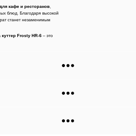
для кафе и ресторанов
,
ных блюд. Благодаря высокой
арат станет незаменимым
а
куттер Frosty HR-6
– это