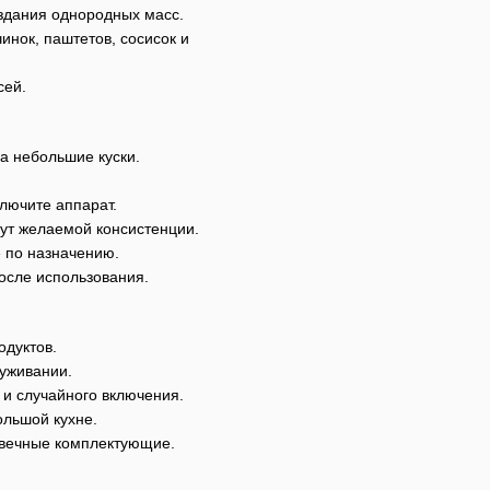
здания однородных масс.
инок, паштетов, сосисок и
сей.
а небольшие куски.
ключите аппарат.
нут желаемой консистенции.
е по назначению.
осле использования.
одуктов.
луживании.
 и случайного включения.
льшой кухне.
вечные комплектующие.