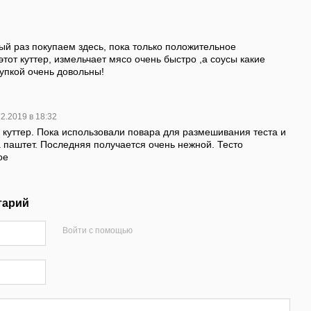
й раз покупаем здесь, пока только положительное
тот куттер, измельчает мясо очень быстро ,а соусы какие
упкой очень довольны!
12.2019 в 18:32
куттер. Пока использовали повара для размешивания теста и
 паштет. Последняя получается очень нежной. Тесто
ое
тарий
Войти с помощью