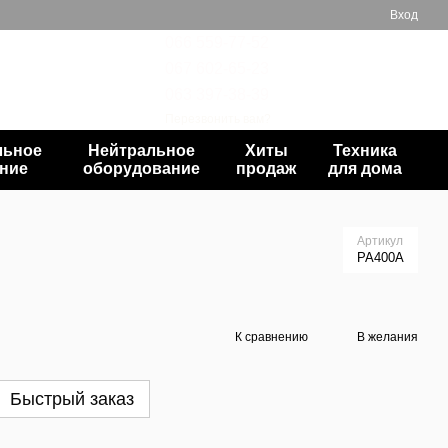
Вход
066 559-77-52
067 602-65-23
Мой заказ
063 397-38-39
Перезвонить вам?
льное
Нейтральное
Хиты
Техника
ние
оборудование
продаж
для дома
Артикул
PA400A
К сравнению
В желания
Быстрый заказ