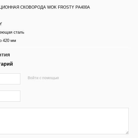
ЦИОННАЯ СКОВОРОДА WOK FROSTY PA400A
Y
еющая сталь
р 420 мм
нтия
тарий
Войти с помощью