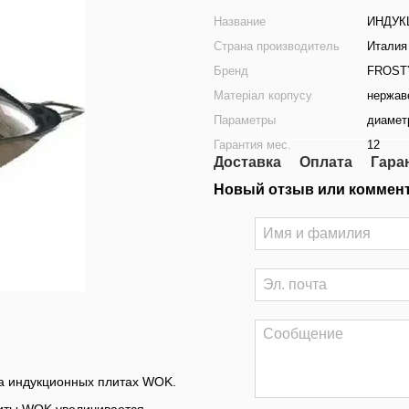
Название
ИНДУК
Страна производитель
Италия
Бренд
FROST
Матеріал корпусу
нержав
Параметры
диамет
Гарантия мес.
12
Доставка
Оплата
Гара
Новый отзыв или коммен
а индукционных плитах WOK.
литы WOK увеличивается