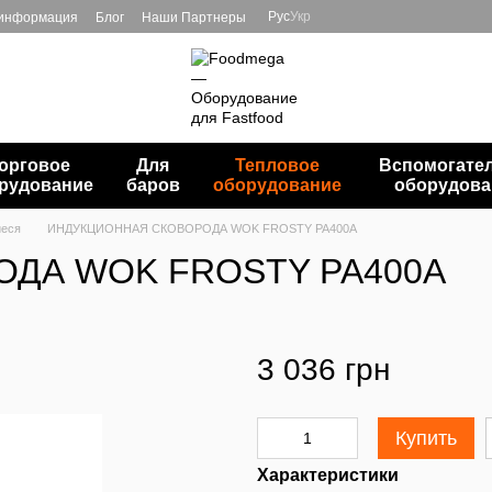
Рус
Укр
 информация
Блог
Наши Партнеры
орговое
Для
Тепловое
Вспомогате
рудование
баров
оборудование
оборудова
иеся
ИНДУКЦИОННАЯ СКОВОРОДА WOK FROSTY PA400A
ДА WOK FROSTY PA400A
3 036 грн
Купить
Характеристики