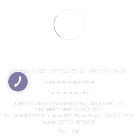
066 559-77-52
067 602-65-23
063 397-38-39
Контактная информация
Полная версия сайта
ТОВАРИСТВО З ОБМЕЖЕНОЮ ВІДПОВІДАЛЬНІСТЮ:
"СБЛ ІНВЕСТМЕНТ РІТЕЙЛ ГРУП"
Р/р 26006055762969, у банку ПАТ "ПриватБанк", МФО 313399.,
код за ЄДРПОУ 42711028
Рус
Укр