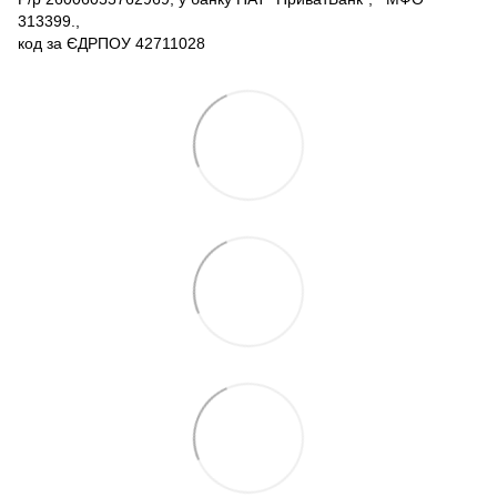
313399.,
код за ЄДРПОУ 42711028