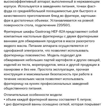
высокоэффективный аппарат, выполненный в нержавеющем
корпусе. Используется в заведениях питания, точках фаст-
фуда со средней/большой посещаемостью для быстрого и
качественного приготовления блюд во фритюре, картошки-
фри в достаточных объемах. Устанавливается на ровной
поверхности стола, подключение 220/50/1.
Фритюрные шкафы Gastrorag HEF-82A представляют собой
компактные настольные фритюрницы с двумя фритюрными
ваннами для обжаривания продуктов в массе разогретого
жидкого масла. Питание аппарата осуществляется от
однофазной электросети, что позволяет использовать
фритюрницы повсеместно. Модель подходит для
обжаривания небольших партий картофеля и других овощей,
изделий из теста, морепродуктов, мяса и другой продукции в
панировке и без нее. Простота эксплуатации, прочная
конструкция и максимальная безопасность при работе в
течение нескольких часов позволяют использовать
фритюрницу на кухнях профессиональных заведений
общественного питания.
Отличительные особенности модели:
• объем каждой фритюрной ванны составляет 6 литров;
• дно фритюрной ванны оснащено сеткой, которая покрывает