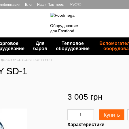
Рус
Укр
 информация
Блог
Наши Партнеры
орговое
Для
Тепловое
Вспомогате
рудование
баров
оборудование
оборудова
ДОЗАТОР СОУСОВ FROSTY SD-1
 SD-1
3 005 грн
Купить
Характеристики