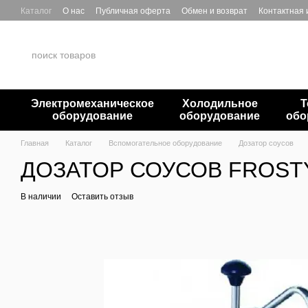
Перейти к основному контенту
Каталог
О нас
Публичная оферта
Обмен и возврат
Контактная
Электромеханическое
Холодильное
Т
оборудование
оборудование
обо
Главная
Каталог
Вспомогательное оборудование
Дозатор соусов
ДОЗАТОР СОУСОВ FROSTY
В наличии
Оставить отзыв