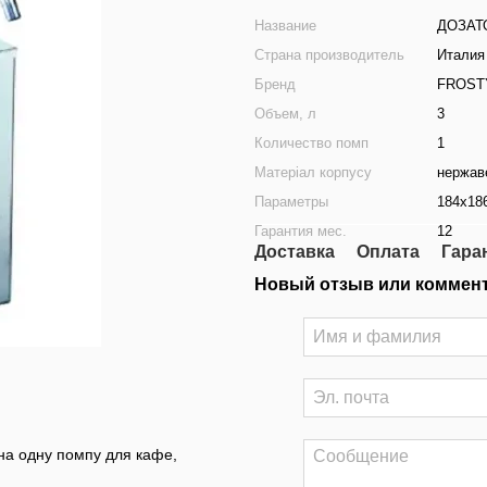
Название
ДОЗАТ
Страна производитель
Италия
Бренд
FROST
Объем, л
3
Количество помп
1
Матеріал корпусу
нержав
Параметры
184x18
Гарантия мес.
12
Доставка
Оплата
Гара
Новый отзыв или коммен
а одну помпу для кафе,