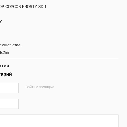
ОР СОУСОВ FROSTY SD-1
Y
еющая сталь
6х255
нтия
тарий
Войти с помощью