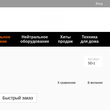
Вход
066 559-77-52
067 602-65-23
Мой заказ
063 397-38-39
Перезвонить вам?
льное
Нейтральное
Хиты
Техника
ние
оборудование
продаж
для дома
Артикул
SD-1
К сравнению
В желания
Быстрый заказ