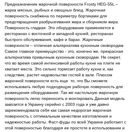
Предназначение жарочной поверхности Frosty HEG-55L –
жарка мясных, рыбных и овощных блюд. Жарочная
поверхность снабжена по периметру бортиками для
предотвращения разбрызгивания жира и сборником жира.
Поверхность гладкая. Это оборудование применяется в
ресторанах с восточной и западной кухней, ресторанах
быстрого обслуживания, кафе и барах. Жарочные
поверхности – отличная альтернатива кухонным сковородам
Самое главное преимущество - это, конечно же, прекрасная
альтернатива привычным кухонным сковородам. Не секрет,
что во время самой интенсивной работы кухне на плите не
хватает места. Это сильно тормозит работу кухни и, как
следствие, растет недовольство гостей в зале. Плюсом
жарочной поверхности есть еще то, что Вы сможете
использовать любую подходящую рабочую поверхность для
размещения оборудования. Так же настольную жарочную
поверхность легко переносить и монтировать Данная модель
завозится в Украину серийно с 2003 года и уже давно
зарекомендовала себя как самая недорогая жарочная
поверхность с оптимальным качеством изготовления и
надежностью работы. Фаст-фуды по всей Украине работают с
этой поверхностью благодаря ее простоте в использовании и