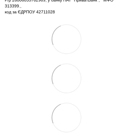
313399.,
код за ЄДРПОУ 42711028