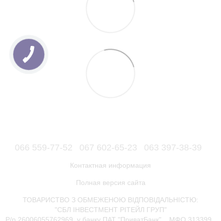
066 559-77-52
067 602-65-23
063 397-38-39
Контактная информация
Полная версия сайта
ТОВАРИСТВО З ОБМЕЖЕНОЮ ВІДПОВІДАЛЬНІСТЮ:
"СБЛ ІНВЕСТМЕНТ РІТЕЙЛ ГРУП"
Р/р 26006055762969, у банку ПАТ "ПриватБанк", МФО 313399.,