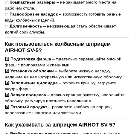
✅
Компактные размеры
– не занимает много места на
рабочем столе.
✅
Разнообразие насадок
– возможность готовить разные
виды колбасных изделий.
✅
Долговечность
– нержавеющая сталь обеспечивает
долгий срок службы.
Как пользоваться колбасным шприцем
AIRHOT SV-5?
1️⃣
Подготовка фарша
– тщательно перемешайте мясной
фарш с приправами и специями.
2️⃣
Установка оболочки
– выберите нужную насадку,
наденьте на нее натуральную или искусственную оболочку.
3️⃣
Заполнение цилиндра
– откройте крышку, загрузите
внутрь фарш.
4️⃣
Запуск процесса
– плавно вращая рукоятку, наполняйте
оболочку, регулируя плотность наполнения.
5️⃣
Готовый продукт
– разделите колбасу на порции,
перевязав ее шпагатом или завязками.
Как ухаживать за шприцем AIRHOT SV-5?
🔹
Разборка после использования
– снимите цилиндр и