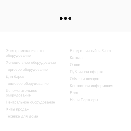
Каталог
Клиентам
Электромеханическое
Вход в личный кабинет
оборудование
Каталог
Холодильное оборудование
О нас
Торговое оборудование
Публичная оферта
Для баров
Обмен и возврат
Тепловое оборудование
Контактная информация
Вспомогательное
Блог
оборудование
Наши Партнеры
Нейтральное оборудование
Хиты продаж
Техника для дома