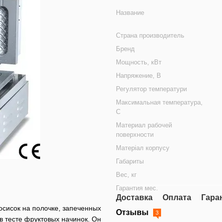
Название
Страна производитель
Бренд
Мощность, кВт
Напряжение, В
Регулятор температури
Максимальная температура,
С
Материал рабочей
поверхности
Матеріал корпусу
Габариты
Вес, кг
Гарантия мес.
Доставка
Оплата
Гара
осисок на полочке, запеченных
Отзывы
3
в тесте фруктовых начинок. Он