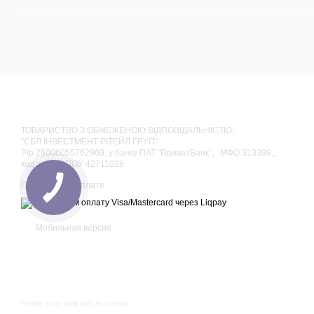
ТОВАРИСТВО З ОБМЕЖЕНОЮ ВІДПОВІДАЛЬНІСТЮ:
"СБЛ ІНВЕСТМЕНТ РІТЕЙЛ ГРУП"
Р/р 26006055762969, у банку ПАТ "ПриватБанк", МФО 313399.,
код за ЄДРПОУ 42711028
Принимаем к оплате
Мобильная версия
Online store built with Horoshop