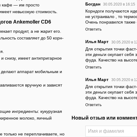
Богдан
30.05.2020 в 16:15
и кафе ― им просто
Корндоги получаются иде
 имеет невысокую стоимость.
не устраивало , то термос
огов Ankemoller CD6
Очень понравился также 
Ответить
кает продукт, а не жарит его.
льность составляет до 50 корн-
Илья Март
30.05.2020 в 1
Для открытия точки фаст-
я.
эти деньги окупает себя 
и снизу, имеет антипригарное
фуда. Качество на высоте
Ответить
) делают аппарат мобильным и
Илья Март
30.05.2020 в 1
авливаются вручную и зависят
Для открытия точки фаст-
эти деньги окупает себя 
фуда. Качество на высоте
Ответить
ующие ингредиенты: кукурузная
Новый отзыв или коммен
зжиренное молоко, яичный
е только не переплачиваете, но