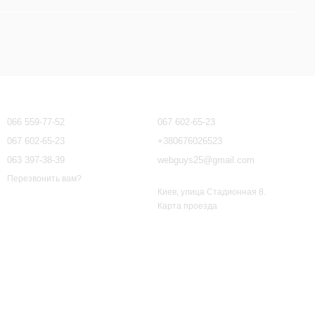
Контактная информация
066 559-77-52
067 602-65-23
067 602-65-23
+380676026523
063 397-38-39
webguys25@gmail.com
Перезвонить вам?
Киев, улица Стадионная 8.
Карта проезда