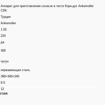
Аппарат для приготовления сосисок в тесте Корн-дог Ankemoller
CD6
Турция
Ankemoller
1.55
220
да
300
чугун
нержавеющая сталь
390×340×245
9.5
12
нтия