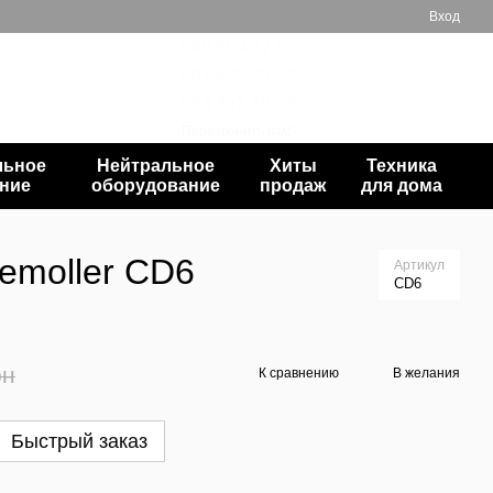
Вход
066 559-77-52
067 602-65-23
Мой заказ
063 397-38-39
Перезвонить вам?
льное
Нейтральное
Хиты
Техника
ние
оборудование
продаж
для дома
kemoller CD6
Артикул
CD6
рн
К сравнению
В желания
Быстрый заказ