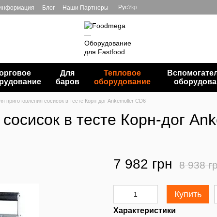
Рус
Укр
 информация
Блог
Наши Партнеры
орговое
Для
Тепловое
Вспомогате
рудование
баров
оборудование
оборудова
ля приготовления сосисок в тесте Корн-дог Ankemoller CD6
сосисок в тесте Корн-дог An
7 982 грн
8 938 г
Купить
Характеристики