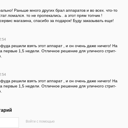
ально! Раньше много других брал аппаратов и во всех. что-то
тат ломался. то не пропекались . а этот прям топчик !
сервис магазина, спасибо за подарок! Буду заказывать еще!
2:54
фуда решили взять этот аппарат , и он очень даже ничего! На
за первые 1,5 недели. Отличное решение для уличного стрит-
.
2:54
фуда решили взять этот аппарат , и он очень даже ничего! На
за первые 1,5 недели. Отличное решение для уличного стрит-
.
тарий
Войти с помощью