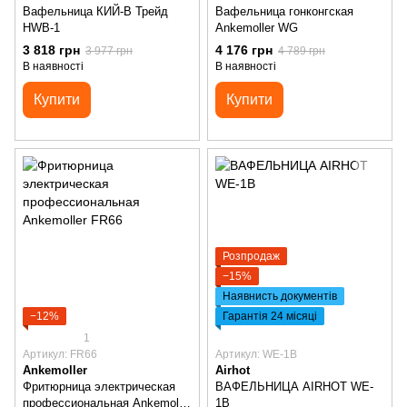
Вафельница КИЙ-В Трейд
Вафельница гонконгская
HWB-1
Ankemoller WG
3 818 грн
4 176 грн
3 977 грн
4 789 грн
В наявності
В наявності
Купити
Купити
Розпродаж
−15%
Наявнисть документів
−12%
Гарантія 24 місяці
1
Артикул: FR66
Артикул: WE-1B
Ankemoller
Airhot
Фритюрница электрическая
ВАФЕЛЬНИЦА AIRHOT WE-
профессиональная Ankemoller
1B