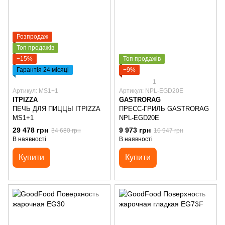
Розпродаж
Топ продажів
−15%
Топ продажів
Гарантія 24 місяці
−9%
1
Артикул: MS1+1
Артикул: NPL-EGD20E
ITPIZZA
GASTRORAG
ПЕЧЬ ДЛЯ ПИЦЦЫ ITPIZZA
ПРЕСС-ГРИЛЬ GASTRORAG
MS1+1
NPL-EGD20E
29 478 грн
9 973 грн
34 680 грн
10 947 грн
В наявності
В наявності
Купити
Купити