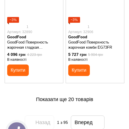
−3%
−3%
1
1
Артикул: 32890
Артикул: 32906
GoodFood
GoodFood
GoodFood Поверхность
GoodFood Поверхность
жарочная гладкая
жарочная комби EG73FR
электрическая EG55
4 096 грн
5 727 грн
4 223 грн
5 904 грн
В наявності
В наявності
Купити
Купити
Показати ще 20 товарів
Назад
Вперед
1
з 95