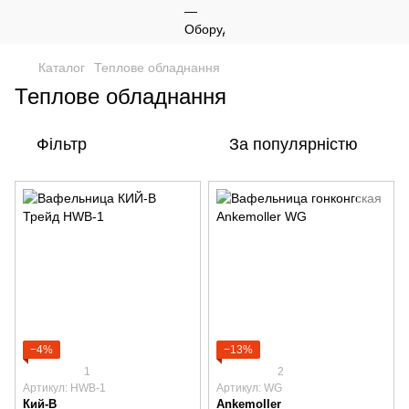
Каталог
Теплове обладнання
Теплове обладнання
Фільтр
За популярністю
−4%
−13%
1
2
Артикул: HWB-1
Артикул: WG
Кий-В
Ankemoller