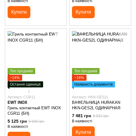
В наявності
В наявності
Купити
Купити
Топ продажів
Топ продажів
−14%
−16%
Остання одиниця
Наявнисть документів
1
Артикул: CGR11
Артикул: HKN-GES2L
EWT INOX
ВАФЕЛЬНИЦА HURAKAN
Гриль контактный EWT INOX
HKN-GES2L ОДИНАРНАЯ
CGR11 (БН)
7 481 грн
8 931 грн
5 125 грн
В наявності
5 945 грн
В наявності
Купити