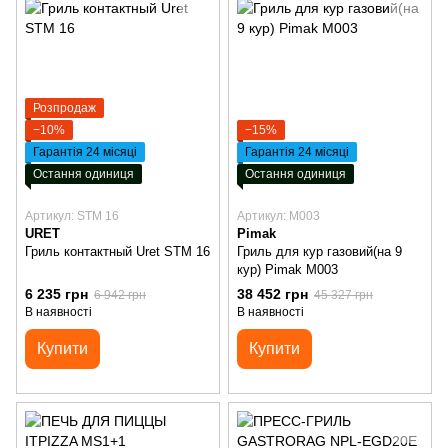
Розпродаж
−10%
−15%
Гарантія 24 місяці
Гарантія 24 місяці
Остання одиниця
Остання одиниця
Артикул: STM 16
Артикул: М003
URET
Pimak
Гриль контактный Uret STM 16
Гриль для кур газовий(на 9
кур) Pimak М003
6 235 грн
38 452 грн
6 942 грн
45 327 грн
В наявності
В наявності
Купити
Купити