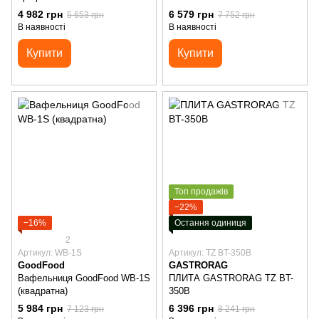
FR66
4 982 грн
6 579 грн
5 653 грн
7 752 грн
В наявності
В наявності
Купити
Купити
Топ продажів
−22%
−16%
Остання одиниця
2
Артикул: WB-1S
Артикул: TZ BT-350B
GoodFood
GASTRORAG
Вафельниця GoodFood WB-1S
ПЛИТА GASTRORAG TZ BT-
(квадратна)
350B
5 984 грн
6 396 грн
7 123 грн
8 241 грн