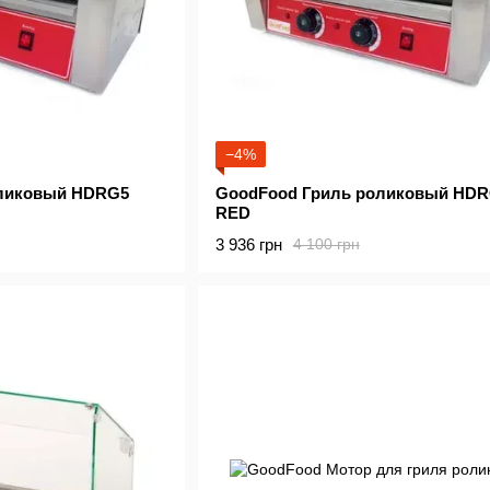
−4%
оликовый HDRG5
GoodFood Гриль роликовый HD
RED
3 936 грн
4 100 грн