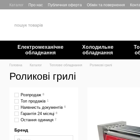
Перейти до основного контенту
Каталог
Про нас
Публичная оферта
Обмін та повернення
Конта
Електромеханічне
Холодильне
То
обладнання
обладнання
о
Головна
Каталог
Теплове обладнання
Роликові грилі
Роликові грилі
Розпродаж
8
Топ продажів
1
Наявнисть документів
6
Гарантія 24 місяці
8
Остання одиниця
2
Бренд