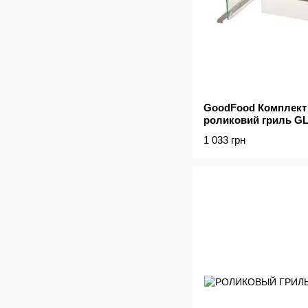
GoodFood Комплект 
роликовий гриль G
1 033 грн