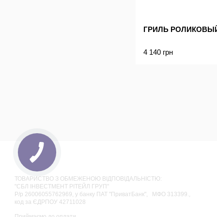
ГРИЛЬ РОЛИКОВЫЙ
4 140 грн
ТОВАРИСТВО З ОБМЕЖЕНОЮ ВІДПОВІДАЛЬНІСТЮ:
"СБЛ ІНВЕСТМЕНТ РІТЕЙЛ ГРУП"
Р/р 26006055762969, у банку ПАТ "ПриватБанк", МФО 313399.,
код за ЄДРПОУ 42711028
Приймаємо до оплати