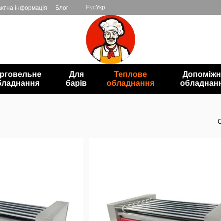
Рус
Укр
ктна інформація
Блог
рговельне
Для
Теплове
Допоміжн
бладнання
барів
обладнання
обладнан