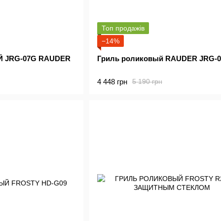
Топ продажів
−14%
 JRG-07G RAUDER
Гриль роликовый RAUDER JRG-
4 448 грн
5 190 грн