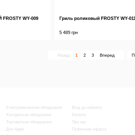
 FROSTY WY-009
Гриль роликовый FROSTY WY-01
5 489 грн
Назад
1
2
3
Вперед
П
Каталог
Клієнтам
Електромеханічне обладнання
Вхід до кабінету
Холодильне обладнання
Каталог
Торговельне обладнання
Про нас
Для барів
Публичная оферта