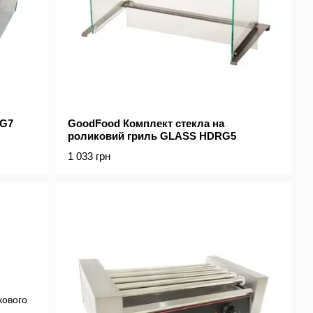
RG7
GoodFood Комплект стекла на
роликовий гриль GLASS HDRG5
1 033 грн