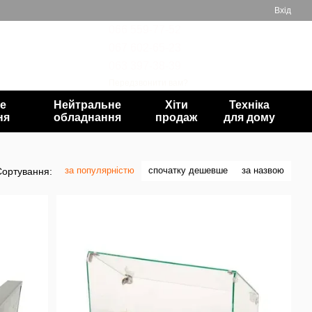
Вхід
066 559-77-52
067 602-65-23
Мій кошик
063 397-38-39
Передзвонити вам?
е
Нейтральне
Хіти
Техніка
ня
обладнання
продаж
для дому
за популярністю
спочатку дешевше
за назвою
Сортування: