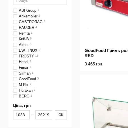
ABI Group
1
Ankemoller
2
GASTRORAG
3
RAUDER
4
Remta
1
Кий-В
9
Airhot
6
GoodFood Гриль р
EWT INOX
2
RED
FROSTY
11
Hendi
2
3 465 грн
Fimar
1
Sirman
1
GoodFood
5
M-Rol
2
Hurakan
7
BERG
1
Ціна, грн
Від Ціна, грн
До Ціна, грн
ОК