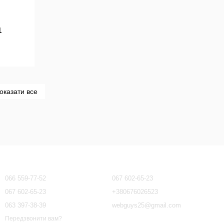
1
оказати все
Контактна інформація
066 559-77-52
067 602-65-23
067 602-65-23
+380676026523
063 397-38-39
webguys25@gmail.com
Передзвонити вам?