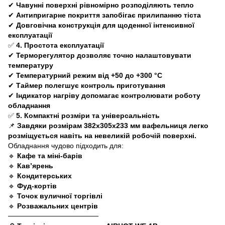
✔
Чавунні поверхні рівномірно розподіляють тепло
✔
Антипригарне покриття запобігає прилипанню тіста
✔
Довговічна конструкція для щоденної інтенсивної
експлуатації
✅
4. Простота експлуатації
✔
Терморегулятор дозволяє точно налаштовувати
температуру
✔
Температурний режим від +50 до +300 °C
✔
Таймер полегшує контроль приготування
✔
Індикатор нагріву допомагає контролювати роботу
обладнання
✅
5. Компактні розміри та універсальність
📌
Завдяки розмірам 382x305x233 мм вафельниця легко
розміщується навіть на невеликій робочій поверхні.
Обладнання чудово підходить для:
🔹
Кафе та міні-барів
🔹
Кав’ярень
🔹
Кондитерських
🔹
Фуд-кортів
🔹
Точок вуличної торгівлі
🔹
Розважальних центрів
──────────────────