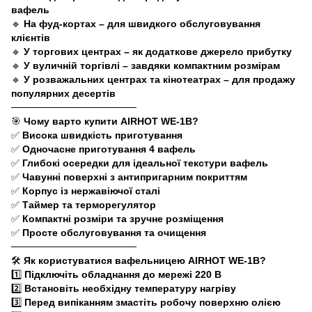
вафель
🔹
На фуд-кортах – для швидкого обслуговування
клієнтів
🔹
У торгових центрах – як додаткове джерело прибутку
🔹
У вуличній торгівлі – завдяки компактним розмірам
🔹
У розважальних центрах та кінотеатрах – для продажу
популярних десертів
──────────────────
🎯
Чому варто купити AIRHOT WE-1B?
✅
Висока швидкість приготування
✅
Одночасне приготування 4 вафель
✅
Глибокі осередки для ідеальної текстури вафель
✅
Чавунні поверхні з антипригарним покриттям
✅
Корпус із нержавіючої сталі
✅
Таймер та терморегулятор
✅
Компактні розміри та зручне розміщення
✅
Просте обслуговування та очищення
──────────────────
🛠
Як користуватися вафельницею AIRHOT WE-1B?
1️⃣
Підключіть обладнання до мережі 220 В
2️⃣
Встановіть необхідну температуру нагріву
3️⃣
Перед випіканням змастіть робочу поверхню олією