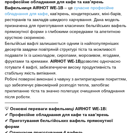
професійне обладнання для кафе та кав’ярень
Вафельниця AIRHOT WE-1B
– це
сучасне професійне
обладнання для кафе
, кав’ярень, кондитерських, міні-барів,
ресторанів та закладів швидкого харчування. Дана модель
призначена для приготування класичних бельгійських вафель
прямокутної форми з глибокими осередками та апетитною
хрусткою скоринкою.
Бельгійські вафлі залишаються одним із найпопулярніших
десертів завдяки повітряній структурі тіста та можливості
подавати їх із шоколадом, сиропами, морозивом, ягодами,
фруктами та кремами.
AIRHOT WE-1B
дозволяє одночасно
готувати 4 вафлі, забезпечуючи високу продуктивність та
стабільну якість випікання.
Робочі поверхні виконані з чавуну з антипригарним покриттям,
що забезпечує рівномірний розподіл тепла, запобігає
прилипанню тіста та значно полегшує очищення обладнання
після роботи.
──────────────────
💡
Основні переваги вафельниці AIRHOT WE-1B:
✔
Професійне обладнання для кафе та кав’ярень
✔
Приготування бельгійських вафель прямокутної
форми
✔
Одночасне приготування 4 вафель