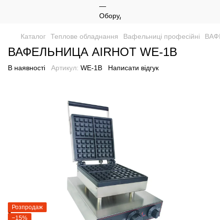
Каталог
Теплове обладнання
Вафельниці професійні
ВАФ
ВАФЕЛЬНИЦА AIRHOT WE-1B
В наявності
Артикул:
WE-1B
Написати відгук
Розпродаж
−15%