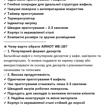
✔
Глибокі осередки для ідеальної структури вафель
✔
Чавунні поверхні з антипригарним покриттям
✔
Таймер приготування
✔
Терморегулятор
✔
Індикатор нагріву
✔
Швидке приготування – 2-3 хвилини
✔
Корпус із нержавіючої сталі
✔
Компактні розміри та зручне розміщення
──────────────────
🔥
Чому варто обрати AIRHOT WE-1B?
✅
1. Популярний формат десертів
Бельгійські вафлі є популярним десертом у кафе, кав’ярнях та
кондитерських. Їх можна подавати як окрему страву або
використовувати як основу для десертів з різноманітними
начинками та топінгами.
✅
2. Висока продуктивність
✔
Одночасне приготування 4 вафель
✔
Час приготування становить лише 2-3 хвилини
✔
Швидкий нагрів робочих поверхонь
✔
Підходить для закладів із великим потоком клієнтів
✅
3. Надійна конструкція та якісні матеріали
✔
Корпус із нержавіючої сталі стійкий до корозії