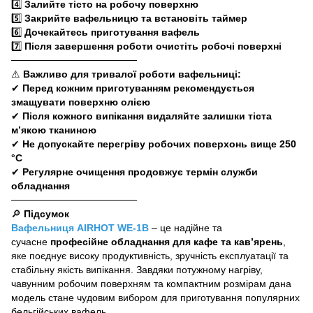
4️⃣
Залийте тісто на робочу поверхню
5️⃣
Закрийте вафельницю та встановіть таймер
6️⃣
Дочекайтесь приготування вафель
7️⃣
Після завершення роботи очистіть робочі поверхні
──────────────────
⚠
Важливо для тривалої роботи вафельниці:
✔
Перед кожним приготуванням рекомендується
змащувати поверхню олією
✔
Після кожного випікання видаляйте залишки тіста
м’якою тканиною
✔
Не допускайте перегріву робочих поверхонь вище 250
°C
✔
Регулярне очищення продовжує термін служби
обладнання
──────────────────
🔎
Підсумок
Вафельниця AIRHOT WE-1B
– це надійне та
сучасне
професійне обладнання для кафе та кав’ярень
,
яке поєднує високу продуктивність, зручність експлуатації та
стабільну якість випікання. Завдяки потужному нагріву,
чавунним робочим поверхням та компактним розмірам дана
модель стане чудовим вибором для приготування популярних
бельгійських вафель.