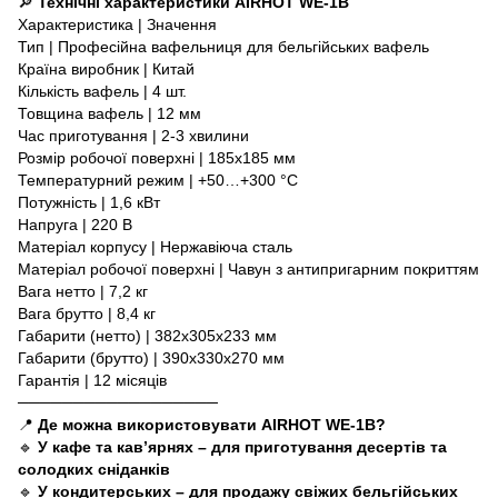
🔎
Технічні характеристики AIRHOT WE-1B
Характеристика | Значення
Тип | Професійна вафельниця для бельгійських вафель
Країна виробник | Китай
Кількість вафель | 4 шт.
Товщина вафель | 12 мм
Час приготування | 2-3 хвилини
Розмір робочої поверхні | 185x185 мм
Температурний режим | +50…+300 °C
Потужність | 1,6 кВт
Напруга | 220 В
Матеріал корпусу | Нержавіюча сталь
Матеріал робочої поверхні | Чавун з антипригарним покриттям
Вага нетто | 7,2 кг
Вага брутто | 8,4 кг
Габарити (нетто) | 382x305x233 мм
Габарити (брутто) | 390x330x270 мм
Гарантія | 12 місяців
──────────────────
📍
Де можна використовувати AIRHOT WE-1B?
🔹
У кафе та кав’ярнях – для приготування десертів та
солодких сніданків
🔹
У кондитерських – для продажу свіжих бельгійських