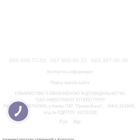
066 559-77-52
067 602-65-23
063 397-38-39
Контактна інформація
Повна версія сайту
ТОВАРИСТВО З ОБМЕЖЕНОЮ ВІДПОВІДАЛЬНІСТЮ:
"СБЛ ІНВЕСТМЕНТ РІТЕЙЛ ГРУП"
Р/р 26006055762969, у банку ПАТ "ПриватБанк", МФО 313399.,
код за ЄДРПОУ 42711028
Рус
Укр
Інтернет-магазин створений з Хорошоп