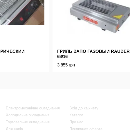
ТРИЧЕСКИЙ
ГРИЛЬ ВАПО ГАЗОВЫЙ RAUDER 
68/16
3 855 грн
Каталог
Клієнтам
Електромеханічне обладнання
Вхід до кабінету
Холодильне обладнання
Каталог
Торговельне обладнання
Про нас
Для барів
Публичная оферта