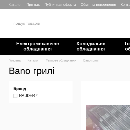
Перейти до основного контенту
Каталог
Про нас
Публичная оферта
Обмін та повернення
Конта
Електромеханічне
Холодильне
То
обладнання
обладнання
о
Головна
Каталог
Теплове обладнання
Bano грилі
Bano грилі
Бренд
RAUDER
2