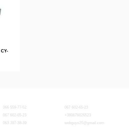
CY-
Контактна інформація
066 559-77-52
067 602-65-23
067 602-65-23
+380676026523
063 397-38-39
webguys25@gmail.com