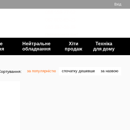
Вхід
066 559-77-52
067 602-65-23
Мій кошик
063 397-38-39
Передзвонити вам?
е
Нейтральне
Хіти
Техніка
ня
обладнання
продаж
для дому
за популярністю
спочатку дешевше
за назвою
Сортування: