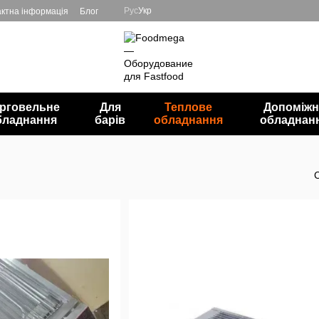
Рус
Укр
ктна інформація
Блог
рговельне
Для
Теплове
Допоміжн
бладнання
барів
обладнання
обладнан