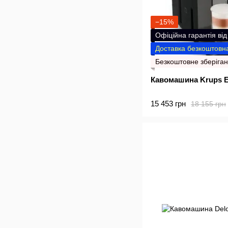
−15%
Офіційна гарантія ві
Доставка безкоштовна
Безкоштовне зберіган
Кавомашина Krups 
15 453 грн
18 155 грн