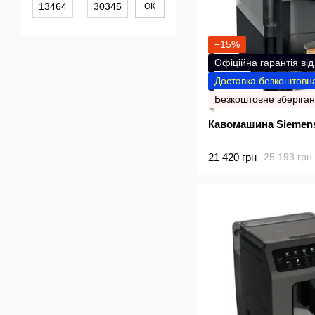
Від Ціна, грн
До Ціна, грн
ОК
−15%
Офіційна гарантія ві
Доставка безкоштовна
Безкоштовне зберіган
Кавомашина Siemen
21 420 грн
25 193 грн