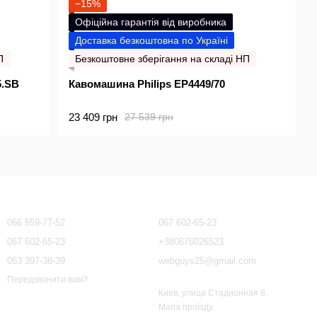
−15%
Офіційна гарантія від виробника
Доставка безкоштовна по Україні
П
Безкоштовне зберігання на складі НП
5.SB
Кавомашина Philips EP4449/70
23 409 грн
27 539 грн
Контактна інформація
066 559-77-52
067 602-65-23
067 602-65-23
+380676026523
063 397-38-39
webguys25@gmail.com
Передзвонити вам?
Киев, улица Стадионная 8.
Мапа проїзду