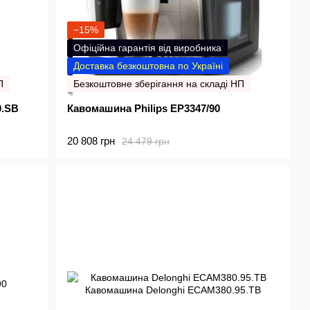
−15%
Офіційна гарантія від виробника
Доставка безкоштовна по Україні
П
Безкоштовне зберігання на складі НП
0.SB
Кавомашина Philips EP3347/90
20 808 грн
24 479 грн