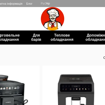
Рус
Укр
ктна інформація
Блог
рговельне
Для
Теплове
Допоміжн
бладнання
барів
обладнання
обладнан