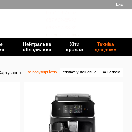
Вхід
066 559-77-52
067 602-65-23
Мій кошик
063 397-38-39
Передзвонити вам?
е
Нейтральне
Хіти
Техніка
ня
обладнання
продаж
для дому
за популярністю
спочатку дешевше
за назвою
Сортування: