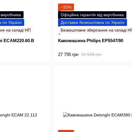
−15%
д виробника
Офіційна гарантія від виробника
 по Україні
Доставка безкоштовна по Україні
ня на складі НП
Безкоштовне зберігання на складі Н
i ECAM220.60.B
Кавомашина Philips EP5547/90
27 795 грн
32 639 грн