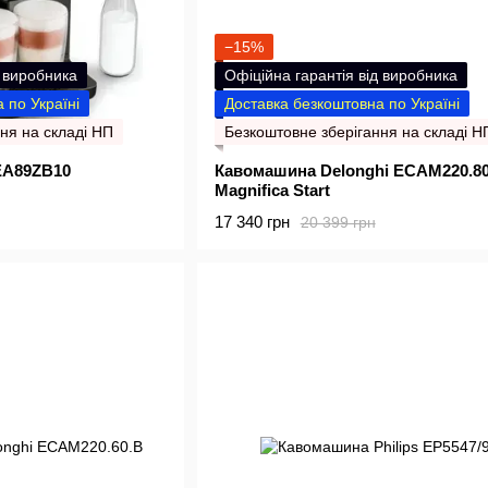
−15%
д виробника
Офіційна гарантія від виробника
 по Україні
Доставка безкоштовна по Україні
ня на складі НП
Безкоштовне зберігання на складі Н
EA89ZB10
Кавомашина Delonghi ECAM220.8
Magnifica Start
17 340 грн
20 399 грн