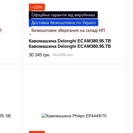
−15%
Офіційна гарантія від виробника
Доставка безкоштовна по Україні
П
Безкоштовне зберігання на складі НП
Кавомашина Delonghi ECAM380.95.TB
Кавомашина Delonghi ECAM380.95.TB
30 345 грн
35 699 грн