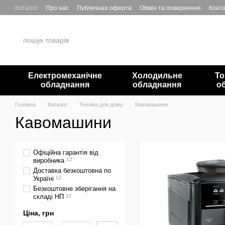
Перейти до основного контенту
Каталог
Про нас
Публичная оферта
Обмін та повернення
Конта
Електромеханічне
Холодильне
То
обладнання
обладнання
о
Головна
Каталог
Техніка для дому
Кавомашини
Кавомашини
Офіційна гарантія від
виробника
12
Доставка безкоштовна по
Україні
12
Безкоштовне зберігання на
складі НП
12
Ціна, грн