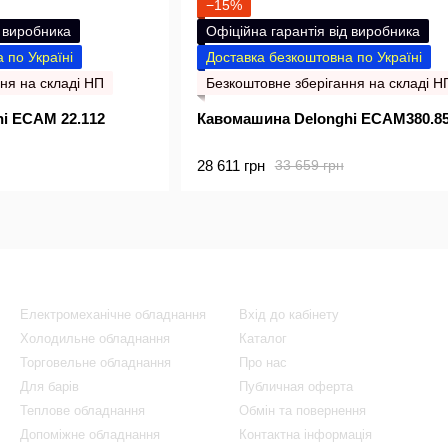
−15%
д виробника
Офіційна гарантія від виробника
 по Україні
Доставка безкоштовна по Україні
ня на складі НП
Безкоштовне зберігання на складі Н
i ECAM 22.112
Кавомашина Delonghi ECAM380.8
28 611 грн
33 659 грн
Каталог
Клієнтам
Електромеханічне обладнання
Вхід до кабінету
Холодильне обладнання
Каталог
Торговельне обладнання
Про нас
Для барів
Публичная оферта
Теплове обладнання
Обмін та повернення
Допоміжне обладнання
Контактна інформація