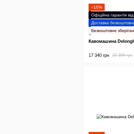
−15%
Офіційна гарантія ві
Доставка безкоштовна
Безкоштовне зберіган
Кавомашина Delongh
17 340 грн
20 399 грн