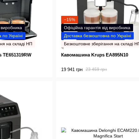
−15%
д виробника
Офіційна гарантія від виробника
 по Україні
Доставка безкоштовна по Україні
ня на складі НП
Безкоштовне зберігання на складі Н
s TE651319RW
Кавомашина Krups EA895N10
19 941 грн
23 459 грн