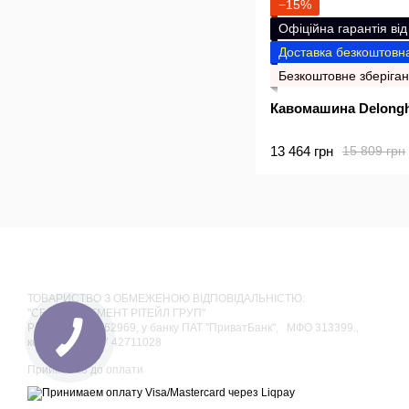
−15%
Офіційна гарантія ві
Доставка безкоштовна
Безкоштовне зберіган
Кавомашина Delongh
13 464 грн
15 809 грн
ТОВАРИСТВО З ОБМЕЖЕНОЮ ВІДПОВІДАЛЬНІСТЮ:
"СБЛ ІНВЕСТМЕНТ РІТЕЙЛ ГРУП"
Р/р 26006055762969, у банку ПАТ "ПриватБанк", МФО 313399.,
код за ЄДРПОУ 42711028
Приймаємо до оплати