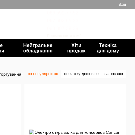
Вхід
066 559-77-52
067 602-65-23
Мій кошик
063 397-38-39
Передзвонити вам?
е
Нейтральне
Хіти
Техніка
ня
обладнання
продаж
для дому
за популярністю
спочатку дешевше
за назвою
Сортування: