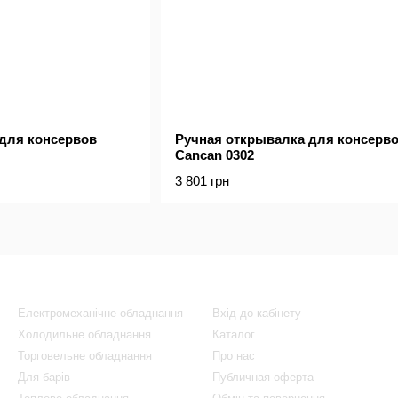
для консервов
Ручная открывалка для консерв
Cancan 0302
3 801 грн
Каталог
Клієнтам
Електромеханічне обладнання
Вхід до кабінету
Холодильне обладнання
Каталог
Торговельне обладнання
Про нас
Для барів
Публичная оферта