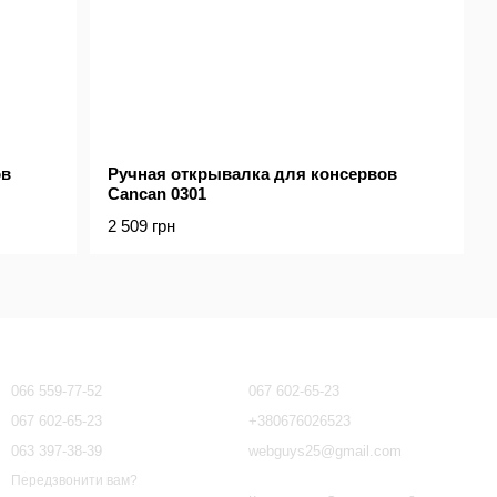
ов
Ручная открывалка для консервов
Cancan 0301
2 509 грн
Контактна інформація
066 559-77-52
067 602-65-23
067 602-65-23
+380676026523
063 397-38-39
webguys25@gmail.com
Передзвонити вам?