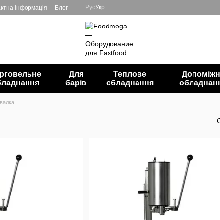
Рус
Укр
ктна інформація
Блог
рговельне
Для
Теплове
Допоміжн
бладнання
барів
обладнання
обладнан
ывалка