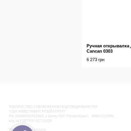
Ручная открывалка 
Cancan 0303
6 273 грн
ТОВАРИСТВО З ОБМЕЖЕНОЮ ВІДПОВІДАЛЬНІСТЮ:
"СБЛ ІНВЕСТМЕНТ РІТЕЙЛ ГРУП"
Р/р 26006055762969, у банку ПАТ "ПриватБанк", МФО 313399.,
код за ЄДРПОУ 42711028
Приймаємо до оплати