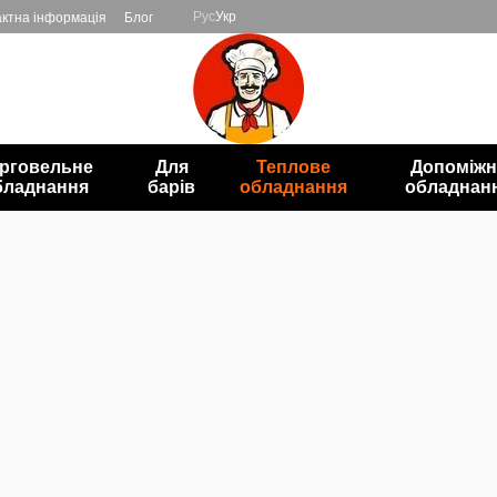
Рус
Укр
ктна інформація
Блог
рговельне
Для
Теплове
Допоміжн
бладнання
барів
обладнання
обладнан