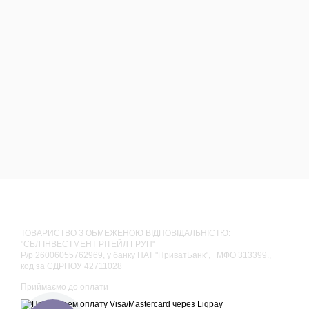
ТОВАРИСТВО З ОБМЕЖЕНОЮ ВІДПОВІДАЛЬНІСТЮ:
"СБЛ ІНВЕСТМЕНТ РІТЕЙЛ ГРУП"
Р/р 26006055762969, у банку ПАТ "ПриватБанк", МФО 313399.,
код за ЄДРПОУ 42711028
Приймаємо до оплати