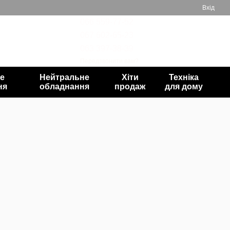
Вхід
066 559-77-52
067 602-65-23
Мій кошик
063 397-38-39
Передзвонити вам?
е
Нейтральне
Хіти
Техніка
ня
обладнання
продаж
для дому