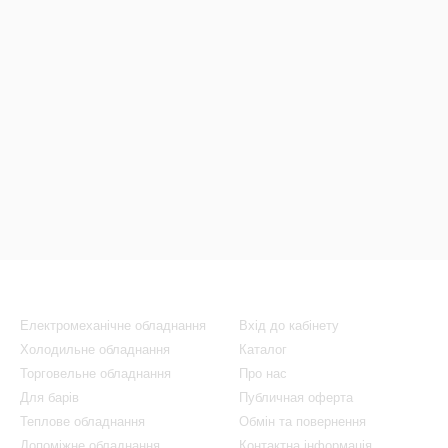
Каталог
Клієнтам
Електромеханічне обладнання
Вхід до кабінету
Холодильне обладнання
Каталог
Торговельне обладнання
Про нас
Для барів
Публичная оферта
Теплове обладнання
Обмін та повернення
Допоміжне обладнання
Контактна інформація