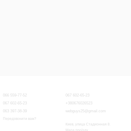
Контактна інформація
066 559-77-52
067 602-65-23
067 602-65-23
+380676026523
063 397-38-39
webguys25@gmail.com
Передзвонити вам?
Киев, улица Стадионная 8.
Мапа проїзду