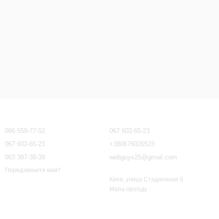
Контактна інформація
066 559-77-52
067 602-65-23
067 602-65-23
+380676026523
063 397-38-39
webguys25@gmail.com
Передзвонити вам?
Киев, улица Стадионная 8.
Мапа проїзду