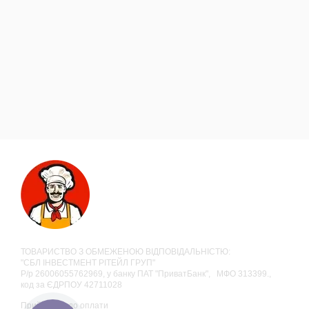
ТОВАРИСТВО З ОБМЕЖЕНОЮ ВІДПОВІДАЛЬНІСТЮ:
"СБЛ ІНВЕСТМЕНТ РІТЕЙЛ ГРУП"
Р/р 26006055762969, у банку ПАТ "ПриватБанк", МФО 313399.,
код за ЄДРПОУ 42711028
Приймаємо до оплати