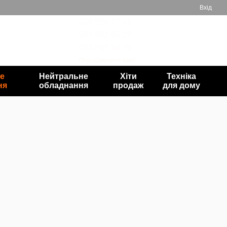
Вхід
066 559-77-52
067 602-65-23
Мій кошик
063 397-38-39
Передзвонити вам?
е
Нейтральне
Хіти
Техніка
ня
обладнання
продаж
для дому