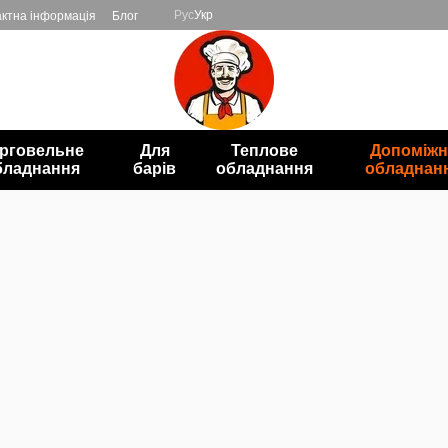
Рус
Укр
ктна інформація
Блог
рговельне
Для
Теплове
Допоміжн
бладнання
барів
обладнання
обладнан