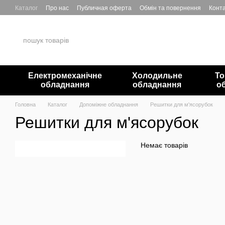
Перейти до основного контенту
Каталог
Про нас
Публичная оферта
Обмін та повернення
Конта
Електромеханічне
Холодильне
То
обладнання
обладнання
о
Головна
Каталог
Допоміжне обладнання
Решитки для м'ясорубок
Решитки для м'ясорубок
Немає товарів