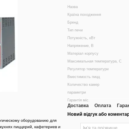
Назва
Країна походження
Бренд
Тип печи
Потужність, кВт
Напряжение, В
Матеріал корпусу
Максимальная температура, С
Регулятор температури
Вместимость пицц
Количество камер
параметри
Гарантія міс.
Доставка
Оплата
Гара
Новий відгук або комента
огическому оборудованию для
кухнях пиццерий, кафетериев и