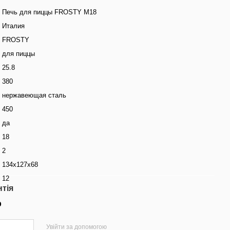
Печь для пиццы FROSTY M18
Италия
FROSTY
для пиццы
25.8
380
нержавеющая сталь
450
да
18
2
134х127х68
12
нтія
р
Увійти за допомогою