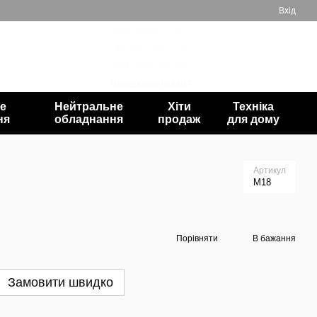
Вхід
066 559-77-52
067 602-65-23
Мій кошик
063 397-38-39
Передзвонити вам?
е
Нейтральне
Хіти
Техніка
ня
обладнання
продаж
для дому
Артикул
M18
Порівняти
В бажання
Замовити швидко