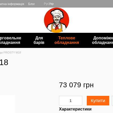
Рус
Укр
ктна інформація
Блог
рговельне
Для
Теплове
Допоміжн
бладнання
барів
обладнання
обладнан
ццы FROSTY M18
18
73 079 грн
Купити
Характеристики