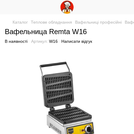
Каталог
Теплове обладнання
Вафельниці професійні
Ваф
Вафельница Remta W16
В наявності
Артикул:
W16
Написати відгук