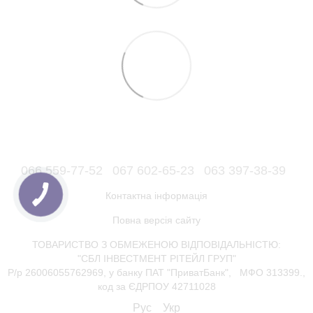
066 559-77-52
067 602-65-23
063 397-38-39
Контактна інформація
Повна версія сайту
ТОВАРИСТВО З ОБМЕЖЕНОЮ ВІДПОВІДАЛЬНІСТЮ:
"СБЛ ІНВЕСТМЕНТ РІТЕЙЛ ГРУП"
Р/р 26006055762969, у банку ПАТ "ПриватБанк", МФО 313399.,
код за ЄДРПОУ 42711028
Рус
Укр