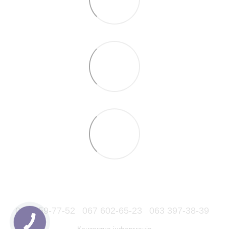
066 559-77-52
067 602-65-23
063 397-38-39
Контактна інформація