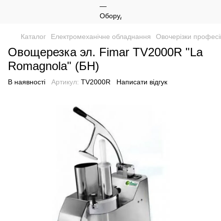
Каталог
Електромеханічне обладнання
Овочерізки професі
Овощерезка эл. Fimar TV2000R "La
Romagnola" (БН)
В наявності
Артикул:
TV2000R
Написати відгук