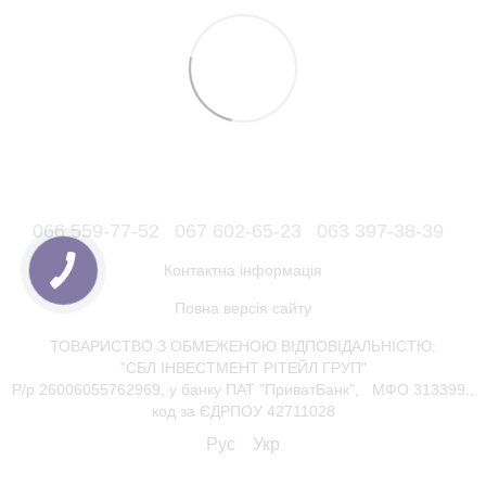
066 559-77-52
067 602-65-23
063 397-38-39
Контактна інформація
Повна версія сайту
ТОВАРИСТВО З ОБМЕЖЕНОЮ ВІДПОВІДАЛЬНІСТЮ:
"СБЛ ІНВЕСТМЕНТ РІТЕЙЛ ГРУП"
Р/р 26006055762969, у банку ПАТ "ПриватБанк", МФО 313399.,
код за ЄДРПОУ 42711028
Рус
Укр