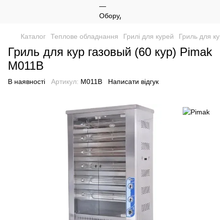
Каталог
Теплове обладнання
Грилі для курей
Гриль для ку
Гриль для кур газовый (60 кур) Pimak
М011B
В наявності
Артикул:
М011B
Написати відгук