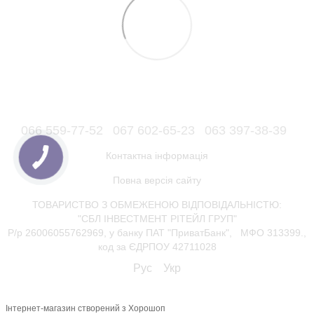
066 559-77-52
067 602-65-23
063 397-38-39
Контактна інформація
Повна версія сайту
ТОВАРИСТВО З ОБМЕЖЕНОЮ ВІДПОВІДАЛЬНІСТЮ:
"СБЛ ІНВЕСТМЕНТ РІТЕЙЛ ГРУП"
Р/р 26006055762969, у банку ПАТ "ПриватБанк", МФО 313399.,
код за ЄДРПОУ 42711028
Рус
Укр
Інтернет-магазин створений з Хорошоп