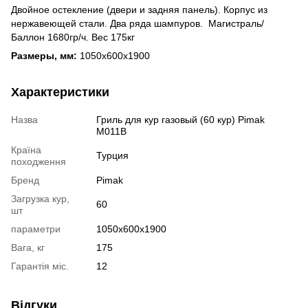
Двойное остекление (двери и задняя панель). Корпус из
нержавеющей стали. Два ряда шампуров. Магистраль/
Баллон 1680гр/ч. Вес 175кг
Размеры, мм:
1050x600x1900
Характеристики
Назва
Гриль для кур газовый (60 кур) Pimak
М011B
Країна
Турция
походження
Бренд
Pimak
Загрузка кур,
60
шт
параметри
1050x600x1900
Вага, кг
175
Гарантія міс.
12
Відгуки