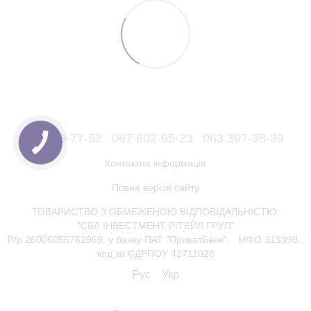
066 559-77-52
067 602-65-23
063 397-38-39
Контактна інформація
Повна версія сайту
ТОВАРИСТВО З ОБМЕЖЕНОЮ ВІДПОВІДАЛЬНІСТЮ:
"СБЛ ІНВЕСТМЕНТ РІТЕЙЛ ГРУП"
Р/р 26006055762969, у банку ПАТ "ПриватБанк", МФО 313399.,
код за ЄДРПОУ 42711028
Рус
Укр