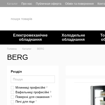
Перейти до основного контенту
Каталог
Про нас
Публичная оферта
Обмін та повернення
Конта
Електромеханічне
Холодильне
То
обладнання
обладнання
о
Головна
Каталог
BERG
BERG
Розділ
Млинниці професійні
2
Вафельниці професійні
9
Поверхні для смаження
3
Печі для піци
7