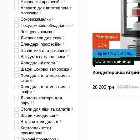
Рисоварки професійні
2
Апарати для виготовлення
морозива
2
Соковижималки
3
Посудомийне обладнання
3
Знищувач комах
6
Розпродаж
Диспенсери для соку
5
Блендери професійні
4
−13%
Ванни мийні та раковини
1
Гарантія 24 місяці
Вакуумні пакувальники
11
Остання одиниця
Холодильні столи
7
Шафи шокової заморозки
2
Кондитерська вітри
Холодильні та морозильні
столи
2
28 203 грн
Холодильні та морозильні
32 385 грн
шафи
3
Льодогенератори для
бару
13
Столи для піци та салатів
3
Шафи холодильні
4
Вітрини холодильні
3
Картоплечистки
промислові
1
Кухонні процесори
1