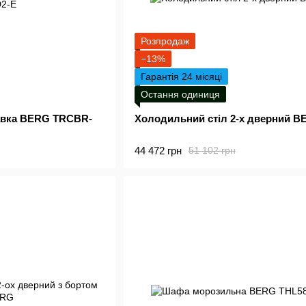
Розпродаж
−13%
Гарантія 24 місяці
Остання одиниця
авка BERG TRCBR-
Холодильний стіл 2-х дверний B
44 472 грн
51 102 грн