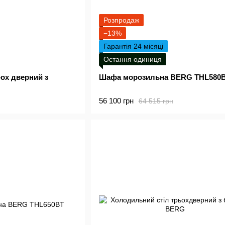
Розпродаж
−13%
Гарантія 24 місяці
Остання одиниця
ох дверний з
Шафа морозильна BERG THL580
56 100 грн
64 515 грн