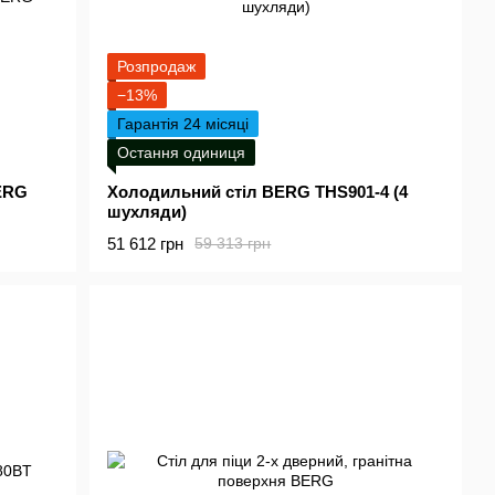
Розпродаж
−13%
Гарантія 24 місяці
Остання одиниця
ERG
Холодильний стіл BERG THS901-4 (4
шухляди)
51 612 грн
59 313 грн