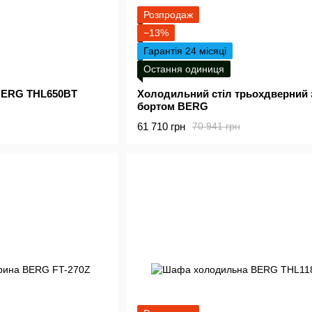
Розпродаж
−13%
Гарантія 24 місяці
Остання одиниця
BERG THL650BT
Холодильний стіл трьохдверний 
бортом BERG
61 710 грн
70 941 грн