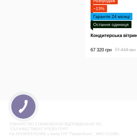
Розпродаж
−13%
Гарантія 24 місяці
Остання одиниця
Кондитерська вітри
67 320 грн
77 418 грн
ТОВАРИСТВО З ОБМЕЖЕНОЮ ВІДПОВІДАЛЬНІСТЮ:
"СБЛ ІНВЕСТМЕНТ РІТЕЙЛ ГРУП"
Р/р 26006055762969, у банку ПАТ "ПриватБанк", МФО 313399.,