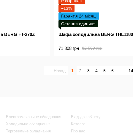
Розпродаж
−13%
Гарантія 24 місяці
Остання одиниця
на BERG FT-270Z
Шафа холодильна BERG THL118
71 808 грн
82 569 грн
Назад
1
2
3
4
5
6
...
1
Каталог
Клієнтам
Електромеханічне обладнання
Вхід до кабінету
Холодильне обладнання
Каталог
Торговельне обладнання
Про нас