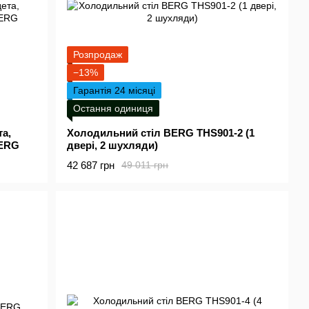
Розпродаж
−13%
Гарантія 24 місяці
Остання одиниця
та,
Холодильний стіл BERG THS901-2 (1
BERG
двері, 2 шухляди)
42 687 грн
49 011 грн