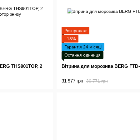
Розпродаж
−13%
Гарантія 24 місяці
Остання одиниця
ERG THS901TOP, 2
Вітрина для морозива BERG FTD-
31 977 грн
36 771 грн