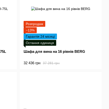
Розпродаж
−13%
Гарантія 24 місяці
Остання одиниця
75L
Шафа для вина на 16 рівнів BERG
32 436 грн
37 281 грн