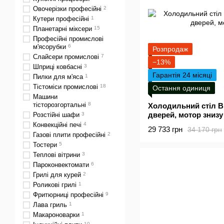
Овочерізки професійні
2
Кутери професійні
1
Планетарні міксери
15
Професійні промислові
м'ясорубки
6
Розпродаж
Слайсери промислові
7
−13%
Шприці ковбасні
3
Гарантія 24 місяці
Пилки для м'яса
1
Тістоміси промислові
18
Остання одиниця
Машини
тісторозгортальні
8
Холодильний стіл B
дверей, мотор знизу
Розстійні шафи
3
Конвекційні печі
4
29 733 грн
34 170 грн
Газові плити професійні
2
Тостери
5
Теплові вітрини
3
Пароконвектомати
6
Грилі для курей
2
Роликові грилі
1
Фритюрниці професійні
9
Лава гриль
1
Макароноварки
1
10