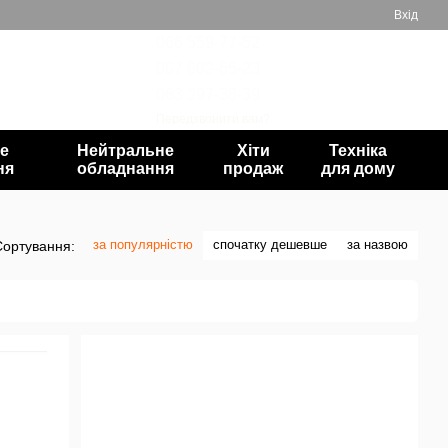
Вхід
066 559-77-52
067 602-65-23
Мій кошик
063 397-38-39
Передзвонити вам?
е
Нейтральне
Хіти
Техніка
ня
обладнання
продаж
для дому
за популярністю
спочатку дешевше
за назвою
Сортування: