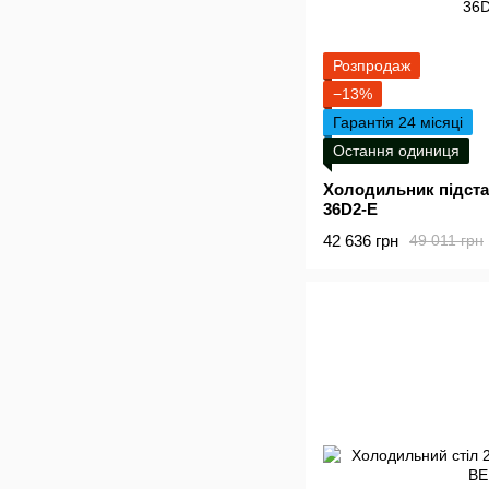
Розпродаж
−13%
Гарантія 24 місяці
Остання одиниця
Холодильник підст
36D2-E
42 636 грн
49 011 грн