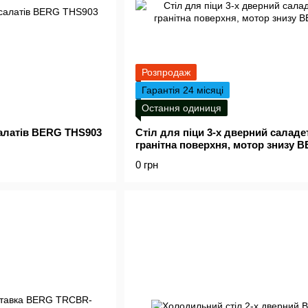
Розпродаж
Гарантія 24 місяці
Остання одиниця
салатів BERG THS903
Стіл для піци 3-х дверний саладе
гранітна поверхня, мотор знизу 
0 грн