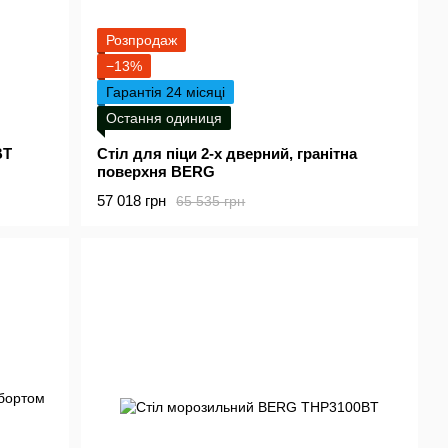
Розпродаж
−13%
Гарантія 24 місяці
Остання одиниця
BT
Стіл для піци 2-х дверний, гранітна
поверхня BERG
57 018 грн
65 535 грн