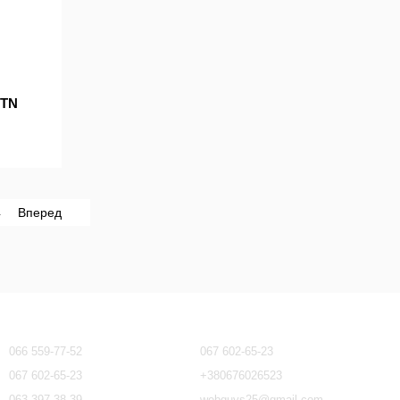
0TN
4
Вперед
Контактна інформація
066 559-77-52
067 602-65-23
067 602-65-23
+380676026523
063 397-38-39
webguys25@gmail.com