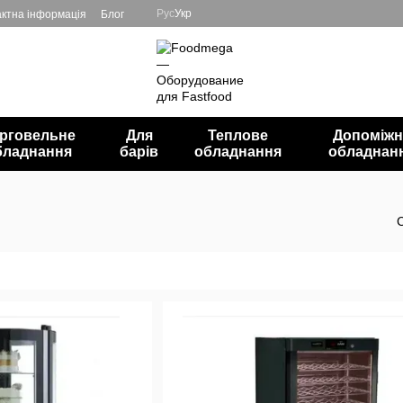
Рус
Укр
ктна інформація
Блог
рговельне
Для
Теплове
Допоміжн
бладнання
барів
обладнання
обладнан