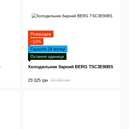
Розпродаж
−12%
Гарантія 24 місяці
Остання одиниця
G
Холодильник барний BERG TSC3E90BS
29 325 грн
33 252 грн