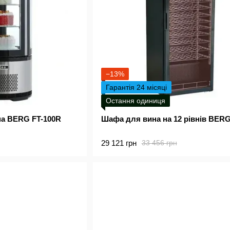
−13%
Гарантія 24 місяці
Остання одиниця
на BERG FT-100R
Шафа для вина на 12 рівнів BER
29 121 грн
33 456 грн