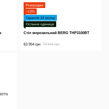
Розпродаж
−13%
Гарантія 24 місяці
Остання одиниця
з
Стіл морозильний BERG THP3100BT
63 954 грн
73 542 грн