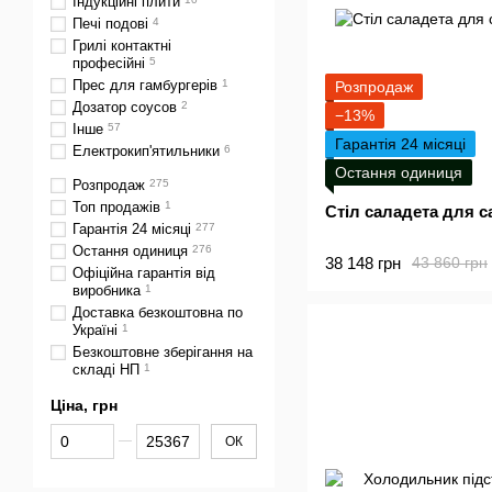
Індукційні плити
Печі подові
4
Грилі контактні
профеcійні
5
Прес для гамбургерів
1
Розпродаж
Дозатор соусов
2
−13%
Інше
57
Гарантія 24 місяці
Електрокип'ятильники
6
Остання одиниця
Розпродаж
275
Топ продажів
1
Стіл саладета для 
Гарантія 24 місяці
277
Остання одиниця
276
38 148 грн
43 860 грн
Офіційна гарантія від
виробника
1
Доставка безкоштовна по
Україні
1
Безкоштовне зберігання на
складі НП
1
Ціна, грн
Від Ціна, грн
До Ціна, грн
ОК