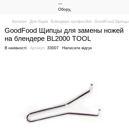
Каталог
Для барів
Блендери професійні
GoodFood Щипцы 
GoodFood Щипцы для замены ножей
на блендере BL2000 TOOL
В наявності
Артикул:
33007
Написати відгук