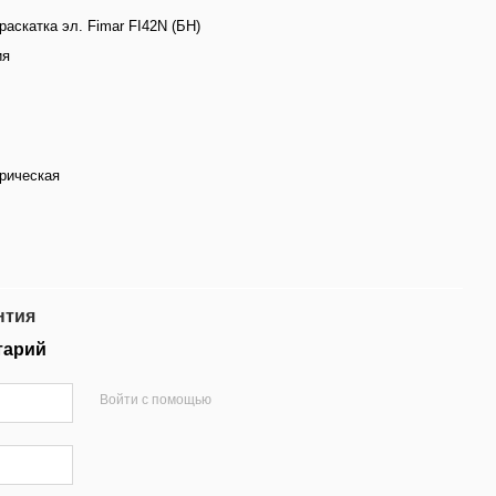
раскатка эл. Fimar FI42N (БН)
ия
рическая
нтия
тарий
Войти с помощью