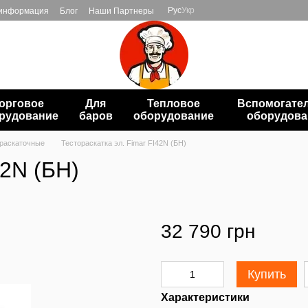
Рус
Укр
 информация
Блог
Наши Партнеры
орговое
Для
Тепловое
Вспомогате
рудование
баров
оборудование
оборудова
раскаточные
Тестораскатка эл. Fimar FI42N (БН)
42N (БН)
32 790 грн
Купить
Характеристики