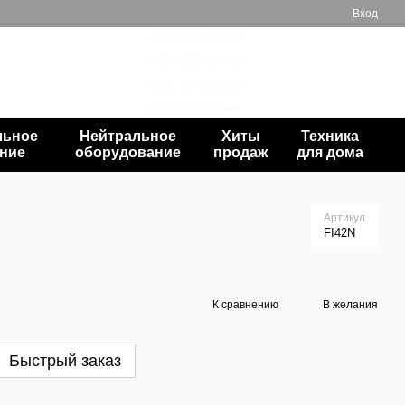
Вход
066 559-77-52
067 602-65-23
Мой заказ
063 397-38-39
Перезвонить вам?
льное
Нейтральное
Хиты
Техника
ние
оборудование
продаж
для дома
Артикул
FI42N
К сравнению
В желания
Быстрый заказ