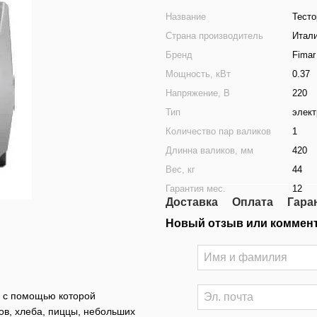
Название
Тесто
Страна производитель
Итал
Бренд
Fimar
Мощность, кВт
0.37
Напряжение, В
220
Тип
элект
Количество пар валиков
1
Длинна валиков, мм
420
Вес, кг
44
Гарантия мес.
12
Доставка
Оплата
Гара
Новый отзыв или коммен
а, с помощью которой
ов, хлеба, пиццы, небольших